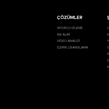
ÇÖZÜMLER
SPORCU İZLEME
C
İŞE ALIM
K
VIDEO ANALIZI
Y
İÇERIK LISANSLAMA
G
Ç