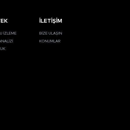
TEK
İLETIŞIM
 İZLEME
BIZE ULAŞIN
ANALIZI
KONUMLAR
LUK