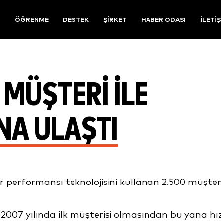
R
ÖĞRENME
DESTEK
ŞIRKET
HABER ODASI
İLETI
 MÜŞTERI ILE
NA ULAŞTI
 performansı teknolojisini kullanan 2.500 müşter
007 yılında ilk müşterisi olmasından bu yana hı