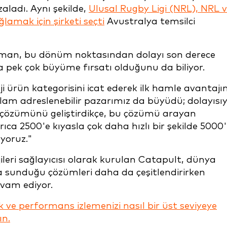
ladı. Aynı şekilde,
Ulusal Rugby Ligi (NRL), NRL 
amak için şirketi seçti
Avustralya temsilci
ffman, bu dönüm noktasından dolayı son derece
ek çok büyüme fırsatı olduğunu da biliyor.
oloji ürün kategorisini icat ederek ilk hamle avantajı
plam adreslenebilir pazarımız da büyüdü; dolayısı
i çözümünü geliştirdikçe, bu çözümü arayan
ıca 2500'e kıyasla çok daha hızlı bir şekilde 5000
yoruz."
leri sağlayıcısı olarak kurulan Catapult, dünya
 sunduğu çözümleri daha da çeşitlendirirken
evam ediyor.
ve performans izlemenizi nasıl bir üst seviyeye
ın.