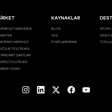
ŞİRKET
KAYNAKLAR
DES
ATAPULT HAKKINDA
BLOG
SPORCU
ARIYER
SSS
VIDEO 
ATIRIMCI MERKEZI
FIYATLANDIRMA
TOPLU
IZLILIK POLITIKASI
STANDART ŞARTLAR
EREZ POLITIKASI
HABER ODASI