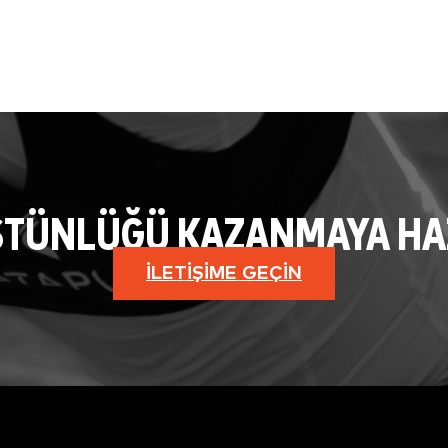
STÜNLÜĞÜ KAZANMAYA HAZI
İLETIŞIME GEÇIN