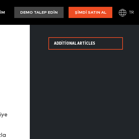
TR
ŞIM
DEMO TALEP EDIN
ŞIMDI SATIN AL
ADDITIONAL ARTICLES
iye
zla