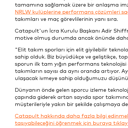
tamamına sağlamak üzere bir anlaşma imza
NRLW kulüplerine performans çözümleri sağl
takımları ve maç görevlilerinin yanı sıra.
Catapult'un İcra Kurulu Başkanı Adir Shi
motive olmuş durumda ancak önünde daha p
"Elit takım sporları için elit giyilebilir tekn
sahip olduk. Biz büyüdükçe ve geliştikçe, to
sporun ilk tam yığın performans teknolojis
takımların sayısı da aynı oranda artıyor. Ayr
ulaşacak ivmeye sahip olduğumuzu düşünü
Dünyanın önde gelen sporcu izleme teknoloji
çapında giderek artan sayıda spor takımına
müşterileriyle yakın bir şekilde çalışmaya d
Catapult hakkında daha fazla bilgi edinmek 
taşıyabileceğini öğrenmek için buraya tıklay