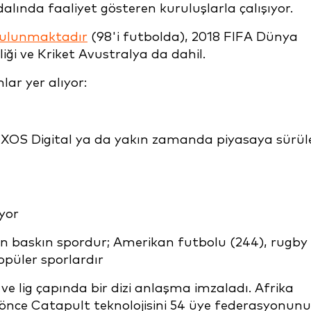
alında faaliyet gösteren kuruluşlarla çalışıyor.
 bulunmaktadır
(98'i futbolda), 2018 FIFA Dünya
ği ve Kriket Avustralya da dahil.
ar yer alıyor:
 - XOS Digital ya da yakın zamanda piyasaya sürül
yor
en baskın spordur; Amerikan futbolu (244), rugby
popüler sporlardır
ve lig çapında bir dizi anlaşma imzaladı. Afrika
önce Catapult teknolojisini 54 üye federasyonun