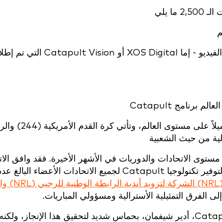
ا يلي
506 من العملاء الذين يستخدمون منتجات الفيديو - إما XOS Digital أو ult Vision
كرة القدم هي الرياضة المهيمنة بـ 11111 عميلاً على مستوى العا
ستوى الاتحادات والدوريات في الأشهر الأخيرة. فقد وافق الات
اختارت الرابطة الوطنية للرجبي (RL
لى الفرق التمثيلية الأسترالية ومسؤولي المباريات.
يشعر رئيس مجلس الإدارة التنفيذي لشركة Catapult، أدير شيفمان، بحماس شديد لتحقيق هذا الإنجاز،