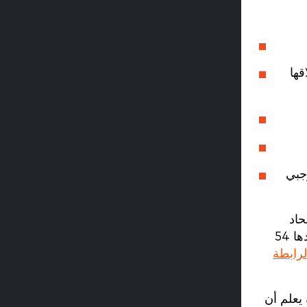
Catap التي تم إطلاقها
لم، وتأتي كرة القدم الأمريكية (244) والرجبي
حاد
الإفريقي لكرة القدم (CAF) مؤخرًا على صفقة لتوفير تكنولوجيا Catapult لجميع الاتحادات الأعضاء البالغ عددها 54
N) الشركة لتزويد أندية الرابطة الوطنية للرجبي (NRL) والرابطة
 ولكنه يعلم أن