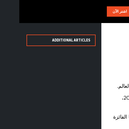
AR
اشتر الآن
ADDITIONAL ARTICLES
وقد نمت الشركة بسرعة منذ أن وقع فريق كرة القدم الأسترالي Hawthorn FC كأول عميل لها في عام 2007،
الفائزة