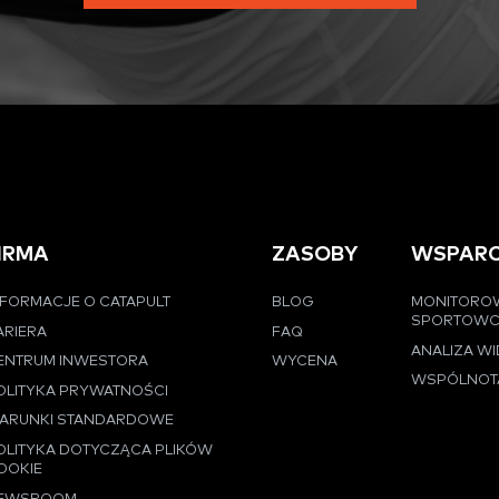
IRMA
ZASOBY
WSPARC
NFORMACJE O CATAPULT
BLOG
MONITORO
SPORTOW
ARIERA
FAQ
ANALIZA W
ENTRUM INWESTORA
WYCENA
WSPÓLNOT
OLITYKA PRYWATNOŚCI
ARUNKI STANDARDOWE
OLITYKA DOTYCZĄCA PLIKÓW
OOKIE