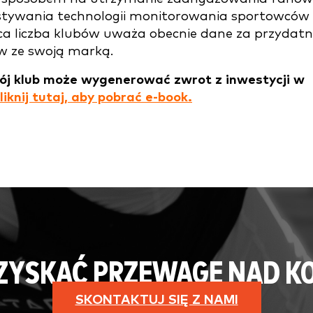
stywania technologii monitorowania sportowców
ca liczba klubów uważa obecnie dane za przydat
ów ze swoją marką.
wój klub może wygenerować zwrot z inwestycji w
liknij tutaj, aby pobrać e-book.
 ZYSKAĆ PRZEWAGĘ NAD K
SKONTAKTUJ SIĘ Z NAMI