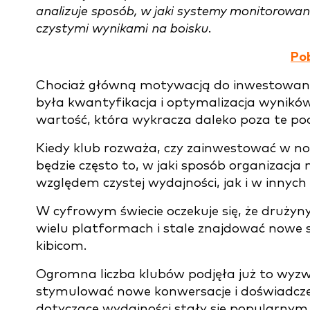
analizuje sposób, w jaki systemy monitorowa
czystymi wynikami na boisku.
Po
Chociaż główną motywacją do inwestowan
była kwantyfikacja i optymalizacja wynikó
wartość, która wykracza daleko poza te po
Kiedy klub rozważa, czy zainwestować w n
będzie często to, w jaki sposób organizacj
względem czystej wydajności, jak i w innych
W cyfrowym świecie oczekuje się, że drużyn
wielu platformach i stale znajdować nowe 
kibicom.
Ogromna liczba klubów podjęła już to wyzw
stymulować nowe konwersacje i doświadcze
dotyczące wydajności stały się popularn