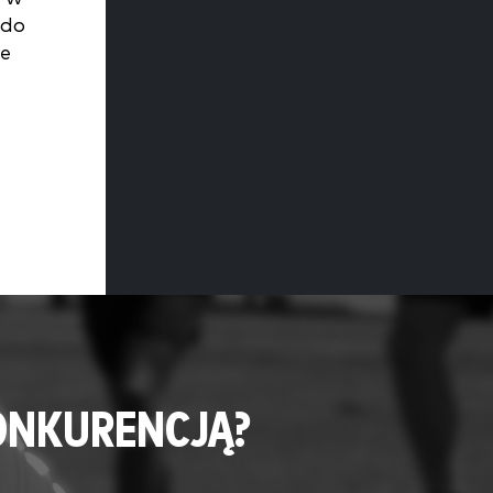
 do
ne
ONKURENCJĄ?