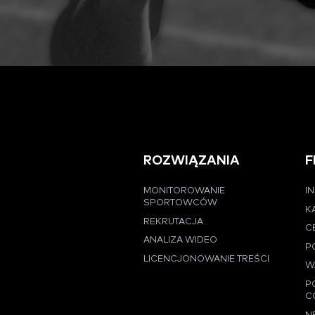
ROZWIĄZANIA
F
MONITOROWANIE
I
SPORTOWCÓW
K
REKRUTACJA
C
ANALIZA WIDEO
P
LICENCJONOWANIE TREŚCI
W
P
C