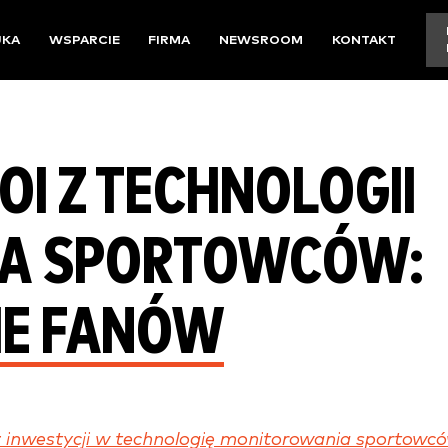
UKA
WSPARCIE
FIRMA
NEWSROOM
KONTAKT
I Z TECHNOLOGII
A SPORTOWCÓW:
E FANÓW
 inwestycji w technologię monitorowania sportowc