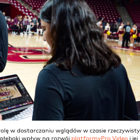
olę w dostarczaniu wglądów w czasie rzeczywist
o głęboki wpływ na rozwój
platformyPro Video
i jej