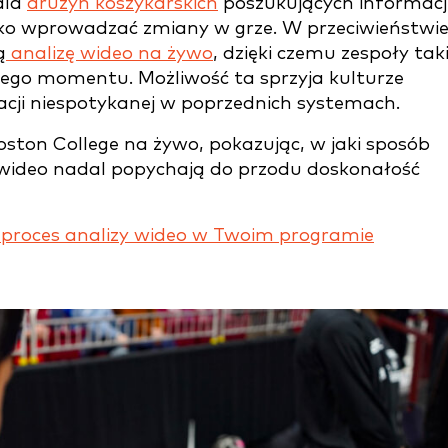
dla
drużyn koszykarskich
poszukujących informacj
bko wprowadzać zmiany w grze. W przeciwieństwi
ą
analizę wideo na żywo
, dzięki czemu zespoły tak
nego momentu. Możliwość ta sprzyja kulturze
tacji niespotykanej w poprzednich systemach.
ston College na żywo, pokazując, w jaki sposób
 wideo nadal popychają do przodu doskonałość
ć proces analizy wideo w Twoim programie