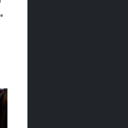
i
e
ie