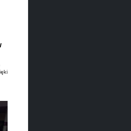
W
h
ęki