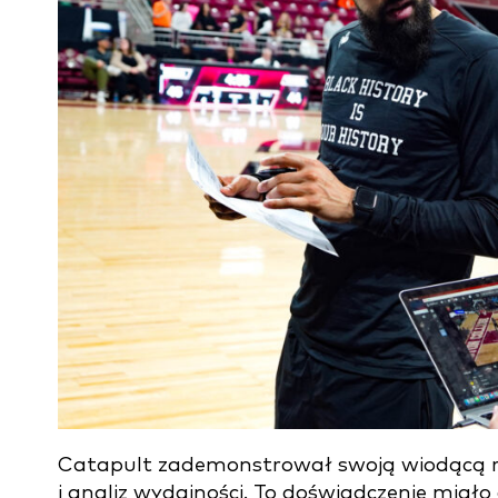
Catapult zademonstrował swoją wiodącą r
i analiz wydajności. To doświadczenie miał