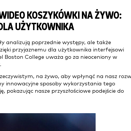
 WIDEO KOSZYKÓWKI NA ŻYWO:
 DLA UŻYTKOWNIKA
oły analizują poprzednie występy, ale także
 Dzięki przyjaznemu dla użytkownika interfejsowi
l Boston College uważa go za nieoceniony w
.
rzeczywistym, na żywo, aby wpłynąć na nasz rozw
amy innowacyjne sposoby wykorzystania tego
ję, pokazując nasze przyszłościowe podejście do