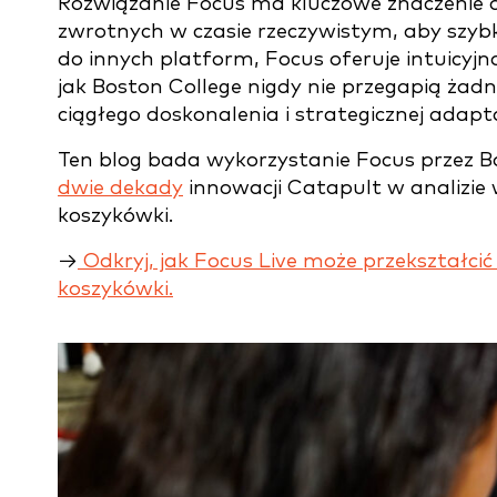
Rozwiązanie Focus ma kluczowe znaczenie 
zwrotnych w czasie rzeczywistym, aby szy
do innych platform, Focus oferuje intuicyjn
jak Boston College nigdy nie przegapią żad
ciągłego doskonalenia i strategicznej adap
Ten blog bada wykorzystanie Focus przez Bo
dwie dekady
innowacji Catapult w analizie
koszykówki.
→
Odkryj, jak Focus Live może przekształci
koszykówki.