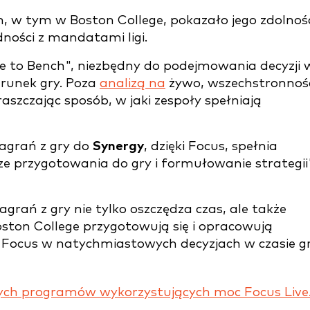
h, w tym w Boston College, pokazało jego zdolnoś
dności z mandatami ligi.
ve to Bench", niezbędny do podejmowania decyzji 
erunek gry. Poza
analizą na
żywo, wszechstronnoś
aszczając sposób, w jaki zespoły spełniają
agrań z gry do
Synergy
, dzięki Focus, spełnia
e przygotowania do gry i formułowanie strategii
grań z gry nie tylko oszczędza czas, ale także
oston College przygotowują się i opracowują
Focus w natychmiastowych decyzjach w czasie gr
rnych programów wykorzystujących moc Focus Live