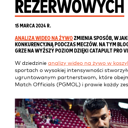
REZERWOWYCH
15 MARCA 2024 R.
ANALIZA WIDEO NA ŻYWO
ZMIENIA SPOSÓB, W JA
KONKURENCYJNĄ PODCZAS MECZÓW. NA TYM BLOG
GRZE NA WYŻSZY POZIOM DZIĘKI CATAPULT PRO VI
W dziedzinie
analizy wideo na żywo w kosz
sportach o wysokiej intensywności stworzyło
ugruntowanym partnerstwom, które obejmu
Match Officials (PGMOL) i prawie każdy zes