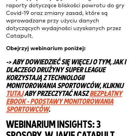
raporty dotyczące bliskości powrotu do gry
Covid-19 oraz zmiany zasad, które są
wprowadzane przy użyciu danych
dotyczących wydajności uzyskanych przez
Catapult.
Obejrzyj webinarium poniżej:
-> ABY DOWIEDZIEĆ SIĘ WIĘCEJ O TYM, JAK I
DLACZEGO DRUŻYNY SUPER LEAGUE
KORZYSTAJĄ Z TECHNOLOGII
MONITOROWANIA SPORTOWCÓW, KLIKNIJ
TUTAJ
ABY PRZECZYTAĆ NASZ
BEZPŁATNY
EBOOK - PODSTAWY MONITOROWANIA
SPORTOWCÓW
.
WEBINARIUM INSIGHTS: 3
SPOSOBY, W JAKIE CATAPULT