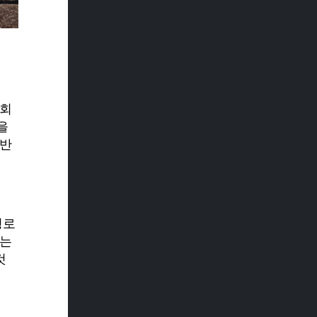
 회
을
전반
경로
자는
것