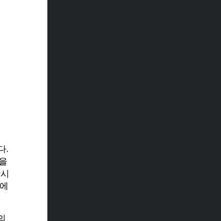
다.
량을
상시
정에
의