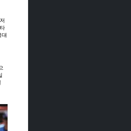
 저
 타
극대
으
일
질