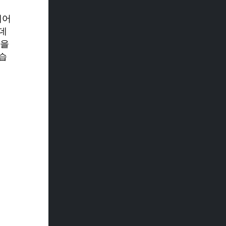
웨어
데
력을
습