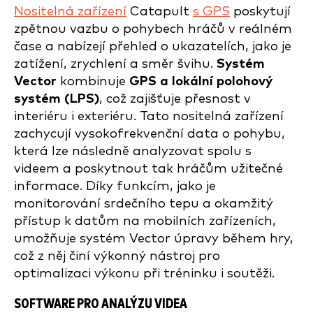
Nositelná zařízení
Catapult
s GPS
poskytují
zpětnou vazbu o pohybech hráčů v reálném
čase a nabízejí přehled o ukazatelích, jako je
zatížení, zrychlení a směr švihu.
Systém
Vector
kombinuje
GPS a lokální polohový
systém (LPS)
, což zajišťuje přesnost v
interiéru i exteriéru. Tato nositelná zařízení
zachycují vysokofrekvenční data o pohybu,
která lze následně analyzovat spolu s
videem a poskytnout tak hráčům užitečné
informace. Díky funkcím, jako je
monitorování srdečního tepu a okamžitý
přístup k datům na mobilních zařízeních,
umožňuje systém Vector úpravy během hry,
což z něj činí výkonný nástroj pro
optimalizaci výkonu při tréninku i soutěži.
SOFTWARE PRO ANALÝZU VIDEA