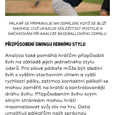
PÁLKAŘ SE PŘIPRAVUJE NA ODPÁLENÍ, KDYŽ SE BLÍŽÍ
NADHOZ, COŽ UKAZUJE DŮLEŽITOST POSTOJE A
NAČASOVÁNÍ PŘI ANALÝZE BASEBALLOVÉHO ODPALU.
PŘIZPŮSOBENÍ SWINGU HERNÍMU STYLU
Analýza také pomáhá hráčům přizpůsobit
švih na základě jejich jedinečného stylu
úderů. Pro silové pálkaře může být ideální
švih s vyšším startovním úhlem a vyšší
rychlostí pálky, zatímco kontaktní pálkaři se
mohou zaměřit na kratší a kontrolovanější
dráhu švihu. Přizpůsobením švihu svým
silným stránkám mohou hráči
maximalizovat svůj vliv na hru. Data
umožňují pálkařům najít správnou