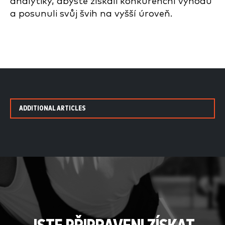
analytiky, abyste získali konkurenční výhodu
a posunuli svůj švih na vyšší úroveň.
ADDITIONAL ARTICLES