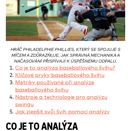
HRÁČ PHILADELPHIE PHILLIES, KTERÝ SE SPOJUJE S
MÍČEM A ZDŮRAZŇUJE, JAK SPRÁVNÁ MECHANIKA A
NAČASOVÁNÍ PŘISPÍVAJÍ K ÚSPĚŠNÉMU ODPALU.
Co je to analýza baseballového švihu?
Klíčové prvky baseballového švihu
Metriky používané při analýze
baseballového švihu
Nástroje a technologie pro analýzu
swingu
Jak zlepšit svůj švih pomocí analýzy
CO JE TO ANALÝZA