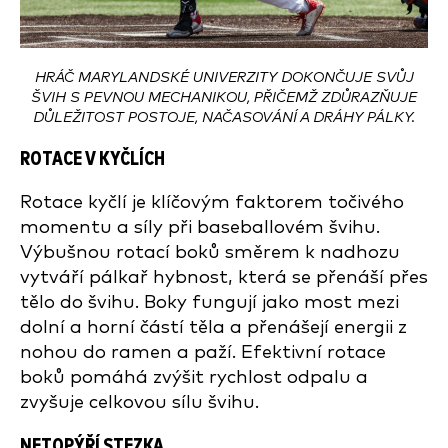
HRÁČ MARYLANDSKÉ UNIVERZITY DOKONČUJE SVŮJ
ŠVIH S PEVNOU MECHANIKOU, PŘIČEMŽ ZDŮRAZŇUJE
DŮLEŽITOST POSTOJE, NAČASOVÁNÍ A DRÁHY PÁLKY.
ROTACE V KYČLÍCH
Rotace kyčlí je klíčovým faktorem točivého
momentu a síly při baseballovém švihu.
Výbušnou rotací boků směrem k nadhozu
vytváří pálkař hybnost, která se přenáší přes
tělo do švihu. Boky fungují jako most mezi
dolní a horní částí těla a přenášejí energii z
nohou do ramen a paží. Efektivní rotace
boků pomáhá zvýšit rychlost odpalu a
zvyšuje celkovou sílu švihu.
NETOPÝŘÍ STEZKA