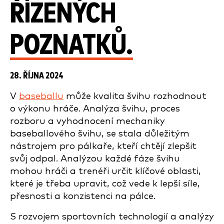
ŘÍZENÝCH
POZNATKŮ.
28. ŘÍJNA 2024
V
baseballu
může kvalita švihu rozhodnout
o výkonu hráče. Analýza švihu, proces
rozboru a vyhodnocení mechaniky
baseballového švihu, se stala důležitým
nástrojem pro pálkaře, kteří chtějí zlepšit
svůj odpal. Analýzou každé fáze švihu
mohou hráči a trenéři určit klíčové oblasti,
které je třeba upravit, což vede k lepší síle,
přesnosti a konzistenci na pálce.
S rozvojem sportovních technologií a analýzy