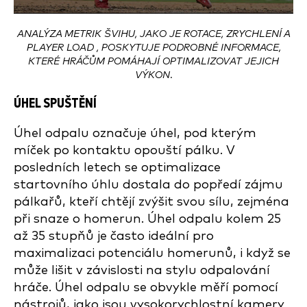
ANALÝZA METRIK ŠVIHU, JAKO JE ROTACE, ZRYCHLENÍ A
PLAYER LOAD , POSKYTUJE PODROBNÉ INFORMACE,
KTERÉ HRÁČŮM POMÁHAJÍ OPTIMALIZOVAT JEJICH
VÝKON.
ÚHEL SPUŠTĚNÍ
Úhel odpalu označuje úhel, pod kterým
míček po kontaktu opouští pálku. V
posledních letech se optimalizace
startovního úhlu dostala do popředí zájmu
pálkařů, kteří chtějí zvýšit svou sílu, zejména
při snaze o homerun. Úhel odpalu kolem 25
až 35 stupňů je často ideální pro
maximalizaci potenciálu homerunů, i když se
může lišit v závislosti na stylu odpalování
hráče. Úhel odpalu se obvykle měří pomocí
nástrojů, jako jsou vysokorychlostní kamery