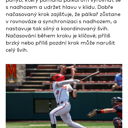
pohyb, který pomáhá pálkařům vyrovnat se
s nadhozem a udržet hlavu v klidu. Dobře
načasovaný krok zajišťuje, že pálkař zůstane
v rovnováze a synchronizaci s nadhozem, a
nastavuje tak silný a koordinovaný švih.
Načasování během kroku je klíčové; příliš
brzký nebo příliš pozdní krok může narušit
celý švih.