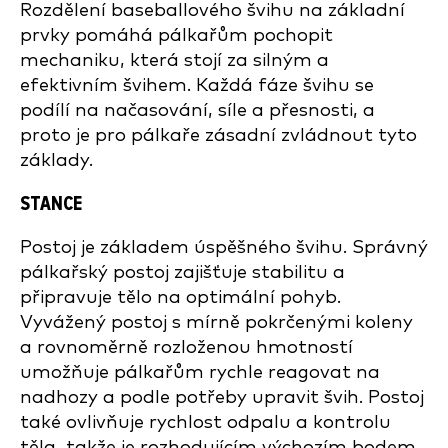
Rozdělení baseballového švihu na základní
prvky pomáhá pálkařům pochopit
mechaniku, která stojí za silným a
efektivním švihem. Každá fáze švihu se
podílí na načasování, síle a přesnosti, a
proto je pro pálkaře zásadní zvládnout tyto
základy.
STANCE
Postoj je základem úspěšného švihu. Správný
pálkařský postoj zajišťuje stabilitu a
připravuje tělo na optimální pohyb.
Vyvážený postoj s mírně pokrčenými koleny
a rovnoměrně rozloženou hmotností
umožňuje pálkařům rychle reagovat na
nadhozy a podle potřeby upravit švih. Postoj
také ovlivňuje rychlost odpalu a kontrolu
těla, takže je rozhodujícím výchozím bodem