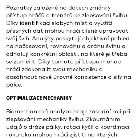
Poznatky založené na datech změnily
přístup hráčů a trenérů ke zlepšování švihu.
Díky identifikaci slabých míst a využití
přesných dat mohou hráči cíleně upravovat
svůj švih. Analýzy poskytují objektivní pohled
na načasování, rovnováhu a dráhu švihu a
odhalují konkrétní oblasti, na které je třeba
se zaměřit. Díky tomuto přístupu mohou
hráči zdokonalit svou mechaniku a
dosáhnout nové úrovně konzistence a síly na
pálce.
OPTIMALIZACE MECHANIKY
Biomechanická analýza hraje zásadní roli při
zlepšování mechaniky švihu. Zkoumáním
údajů o dráze pálky, rotaci kyčlí a koordinaci
ruka-oko mohou hráči zjistit, na kterých