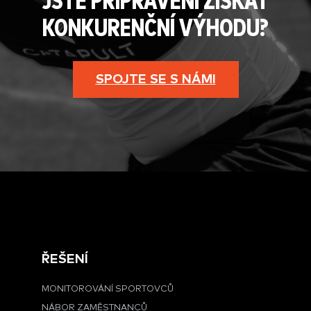
JSTE PŘIPRAVENI ZÍSKAT
KONKURENČNÍ VÝHODU?
SPOJTE SE S NÁMI
ŘEŠENÍ
MONITOROVÁNÍ SPORTOVCŮ
NÁBOR ZAMĚSTNANCŮ