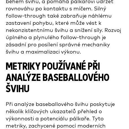
během švihu, a pomáhá pálkařovi udržet
rovnováhu po kontaktu s míčem. Silný
follow-through také zabraňuje náhlému
zastavení pohybu, které může vést k
nekonzistentnímu švihu a snížení síly. Rozvoj
úplného a plynulého follow-through je
zásadní pro posílení správné mechaniky
švihu a maximalizaci výkonu.
METRIKY POUŽÍVANÉ PŘI
ANALÝZE BASEBALLOVÉHO
ŠVIHU
Při analýze baseballového švihu poskytuje
několik klíčových ukazatelů přehled o
výkonnosti a potenciálu pálkaře. Tyto
metriky, zachycené pomocí moderních