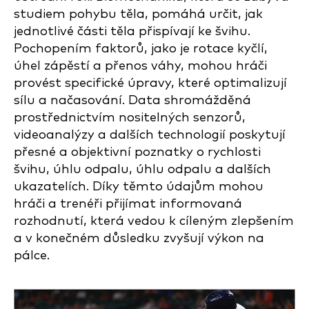
studiem pohybu těla, pomáhá určit, jak
jednotlivé části těla přispívají ke švihu.
Pochopením faktorů, jako je rotace kyčlí,
úhel zápěstí a přenos váhy, mohou hráči
provést specifické úpravy, které optimalizují
sílu a načasování. Data shromážděná
prostřednictvím nositelných senzorů,
videoanalýzy a dalších technologií poskytují
přesné a objektivní poznatky o rychlosti
švihu, úhlu odpalu, úhlu odpalu a dalších
ukazatelích. Díky těmto údajům mohou
hráči a trenéři přijímat informovaná
rozhodnutí, která vedou k cíleným zlepšením
a v konečném důsledku zvyšují výkon na
pálce.