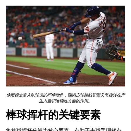
休斯顿太空人队球员的挥棒动作，强调击球路线和髋关节旋转在产
生力量和准确性方面的作用。
棒球挥杆的关键要素
将棒球挥杆分解为核心要素，有助于击球手理解有