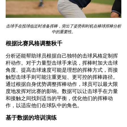
击球手在投球临近时准备挥棒，突出了姿势和时机在棒球挥棒分析
中的重要性。
根据比赛风格调整秋千
分析还能帮助球员根据自己独特的击球风格定制挥
杆动作。对于力量型击球手来说，挥棒时加大击球
角度、提高击球速度可能是理想的挥棒方式，而接
触型击球手则可能注重更短、更可控的挥棒路径。
通过根据自身优势调整挥棒动作，球员可以最大限
度地发挥对比赛的影响。数据可以让击球手在力量
和接触之间找到适当的平衡，优化他们的挥棒动
作，以适应他们在球队中的角色。
基于数据的培训演练