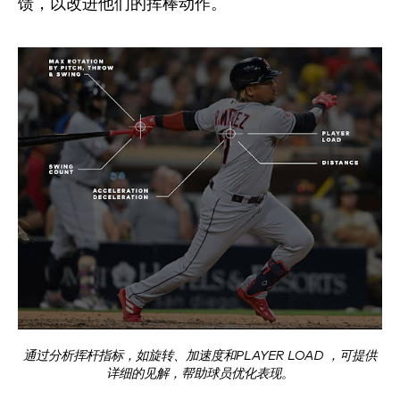
馈，以改进他们的挥棒动作。
通过分析挥杆指标，如旋转、加速度和PLAYER LOAD ，可提供
详细的见解，帮助球员优化表现。