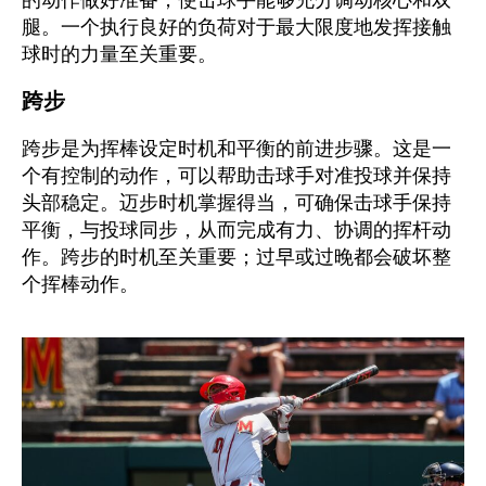
的动作做好准备，使击球手能够充分调动核心和双
腿。一个执行良好的负荷对于最大限度地发挥接触
球时的力量至关重要。
跨步
跨步是为挥棒设定时机和平衡的前进步骤。这是一
个有控制的动作，可以帮助击球手对准投球并保持
头部稳定。迈步时机掌握得当，可确保击球手保持
平衡，与投球同步，从而完成有力、协调的挥杆动
作。跨步的时机至关重要；过早或过晚都会破坏整
个挥棒动作。