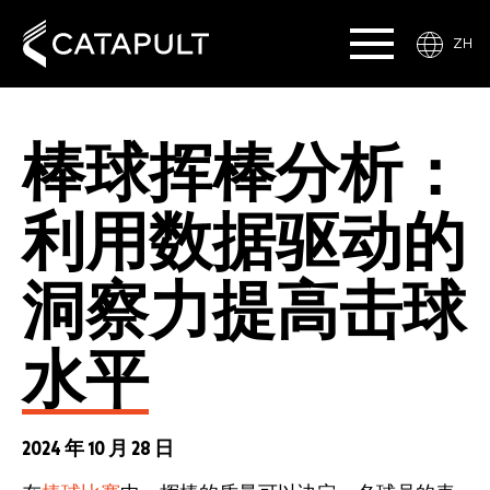
ZH
棒球挥棒分析：
利用数据驱动的
洞察力提高击球
水平
2024 年 10 月 28 日