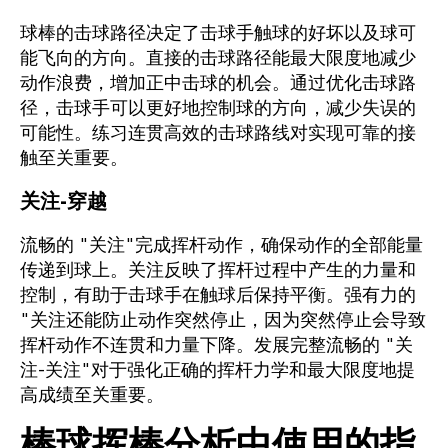
球棒的击球路径决定了击球手触球的好坏以及球可
能飞向的方向。直接的击球路径能最大限度地减少
动作浪费，增加正中击球的机会。通过优化击球路
径，击球手可以更好地控制球的方向，减少失误的
可能性。练习连贯高效的击球路线对实现可靠的接
触至关重要。
关注-穿越
流畅的 "关注"完成挥杆动作，确保动作的全部能量
传递到球上。关注反映了挥杆过程中产生的力量和
控制，有助于击球手在触球后保持平衡。强有力的
"关注还能防止动作突然停止，因为突然停止会导致
挥杆动作不连贯和力量下降。发展完整流畅的 "关
注-关注"对于强化正确的挥杆力学和最大限度地提
高成绩至关重要。
棒球挥棒分析中使用的指