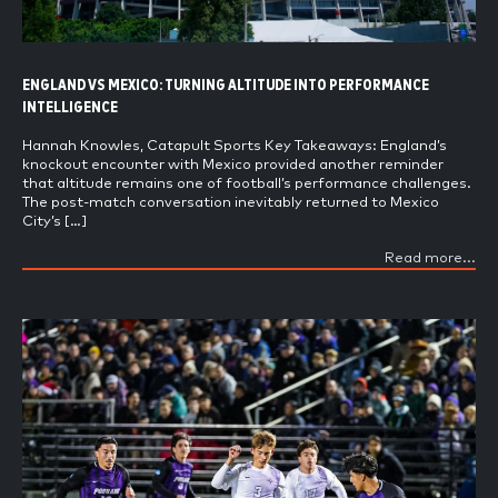
ENGLAND VS MEXICO: TURNING ALTITUDE INTO PERFORMANCE
INTELLIGENCE
Hannah Knowles, Catapult Sports Key Takeaways: England’s
knockout encounter with Mexico provided another reminder
that altitude remains one of football’s performance challenges.
The post-match conversation inevitably returned to Mexico
City’s […]
Read more...