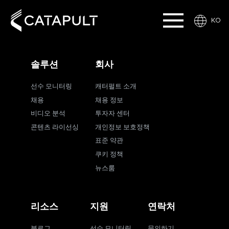
KO
솔루션
회사
선수 모니터링
캐터펄트 소개
채용
채용 정보
비디오 분석
투자자 센터
콘텐츠 라이선싱
개인정보 보호정책
표준 약관
쿠키 정책
뉴스룸
리소스
지원
연락처
블로그
선수 모니터링
문의하기