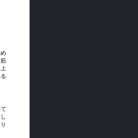
極め
、筋
向上
れる
いて
与し
たり