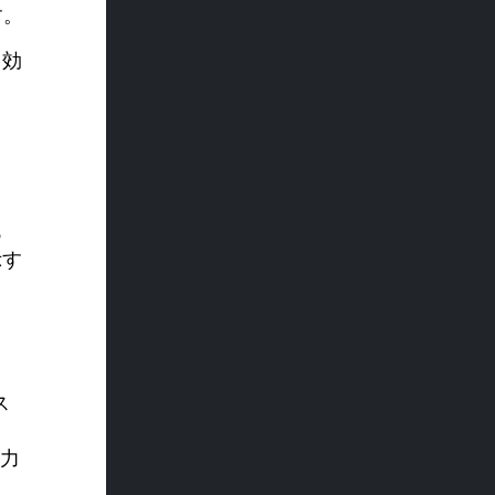
す。
ら効
ま
あ
示す
ス
力