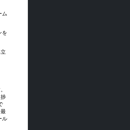
ーム
ンを
み立
す。
進捗
で
つ最
ール