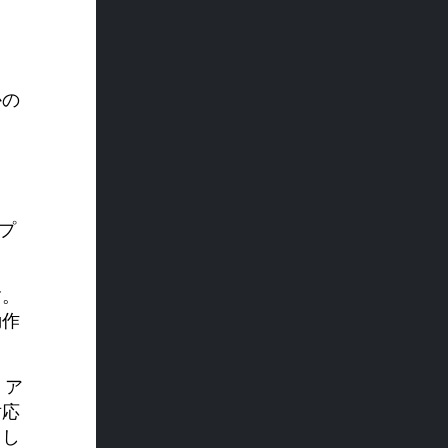
かの
スプ
す。
動作
、ア
対応
とし