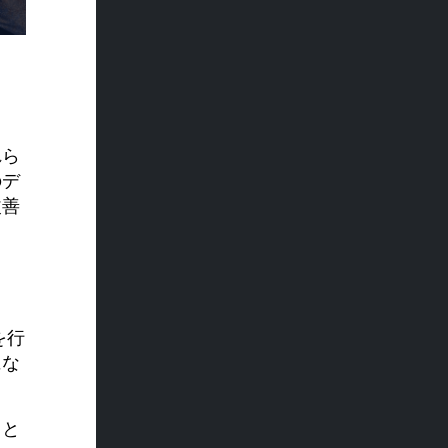
れら
のデ
改善
ま
を行
にな
トと