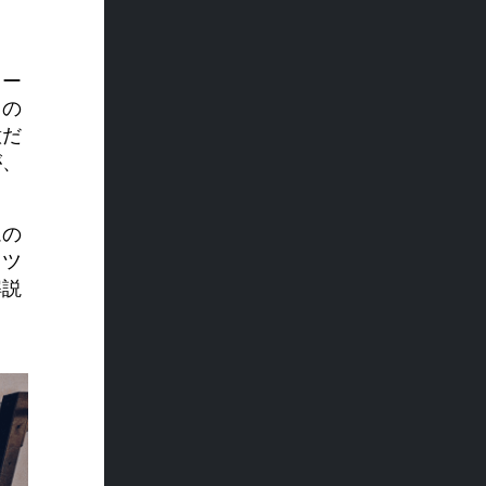
コー
トの
意だ
が、
ムの
るツ
解説