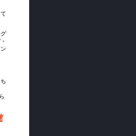
して
ング
グ・
ニン
。
たち
、
ら
連