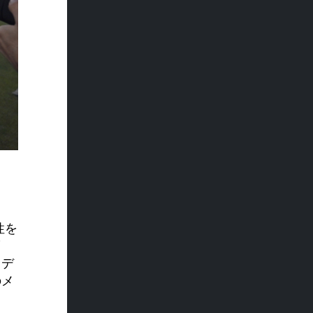
性を
・デ
のメ