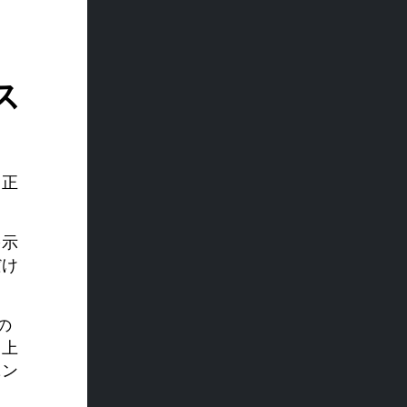
ス
り正
を示
だけ
の
向上
ニン