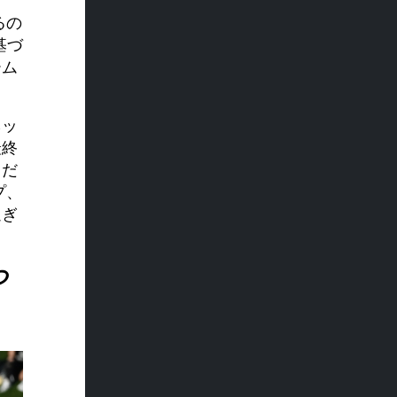
るの
基づ
ーム
ネッ
最終
りだ
プ、
過ぎ
つ