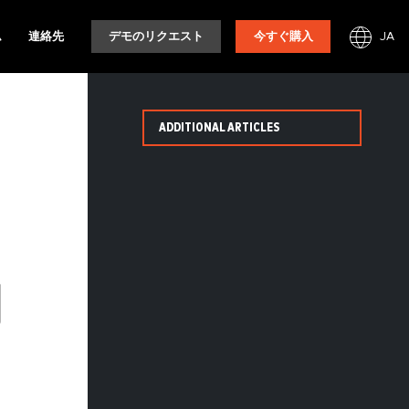
JA
ム
連絡先
デモのリクエスト
今すぐ購入
ADDITIONAL ARTICLES
ッ
ノ
向