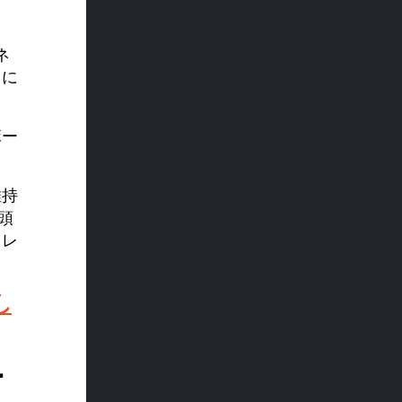
ネ
らに
ボー
維持
頭
ィレ
し
サ