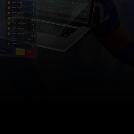
Optimiser les modèles de balises
et les sorties pour l'examen
d'après-match
Conception du modèle de balise
et des sorties
Appliquer des étiquettes aux
balises pour mieux définir les
phases de jeu
ACCÈS
RETOUR AUX SÉRIES