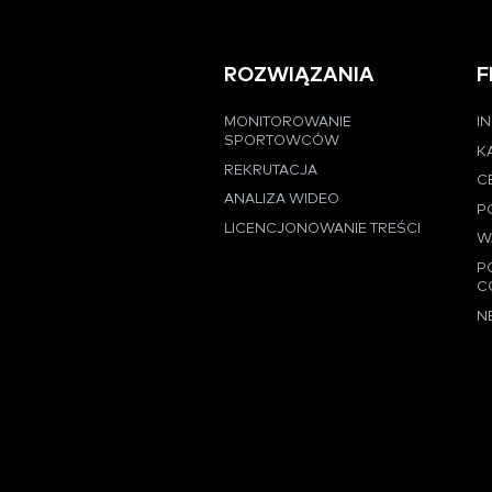
ROZWIĄZANIA
F
MONITOROWANIE
I
SPORTOWCÓW
K
REKRUTACJA
C
ANALIZA WIDEO
P
LICENCJONOWANIE TREŚCI
W
P
C
N