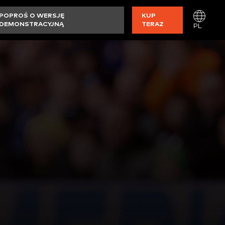
POPROŚ O WERSJĘ
KUP
DEMONSTRACYJNĄ
TERAZ
PL
ĄDU
ZYSKAJ DOSTĘP