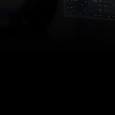
3
FILMY DOTYCZĄC
Optymalizacja 
danych wyjścio
przeglądu po 
Projektowanie 
danych wyjści
Stosowanie ety
lepszego defin