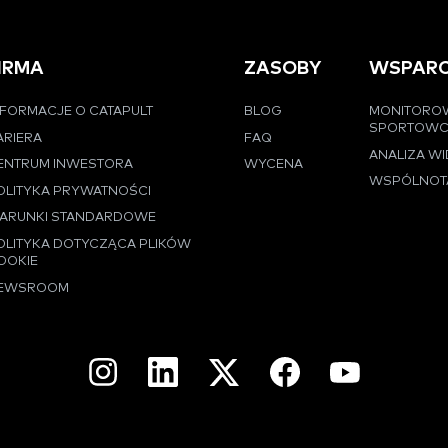
IRMA
ZASOBY
WSPARC
NFORMACJE O CATAPULT
BLOG
MONITORO
SPORTOW
ARIERA
FAQ
ANALIZA W
ENTRUM INWESTORA
WYCENA
WSPÓLNOT
OLITYKA PRYWATNOŚCI
ARUNKI STANDARDOWE
OLITYKA DOTYCZĄCA PLIKÓW
OOKIE
EWSROOM