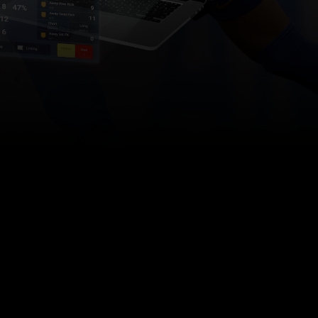
E PRZEPŁYWU PRACY:
szablonów tagów i
wych na potrzeby
meczu
szablonu znacznika i
owych
kiet do tagów w celu
iowania faz gry
POWRÓT DO SERII
DEMO PRO VIDEO