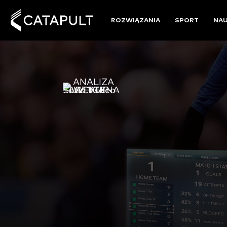
ROZWIĄZANIA
SPORT
NA
DOSTĘP N
PRZYGOTO
W TYM MODULE
Dowiedz się, jak zopt
pracy związane z tago
aby uzyskać najbardzie
pomeczowy.