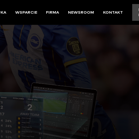
UKA
WSPARCIE
FIRMA
NEWSROOM
KONTAKT
A ŻĄDANIE
WANIE SESJI PRZEGL
U
ymalizować przepływy
waniem w dniu meczu,
j efektywny przegląd