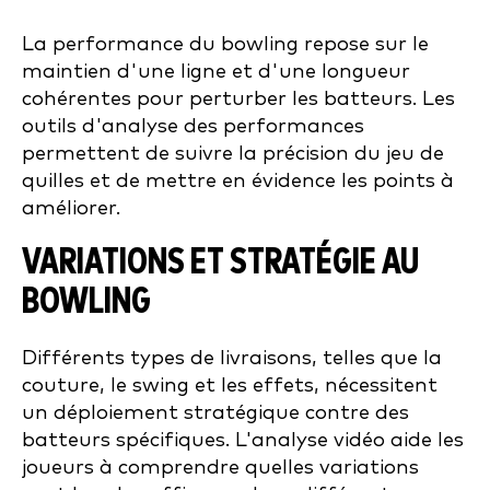
La performance du bowling repose sur le
maintien d'une ligne et d'une longueur
cohérentes pour perturber les batteurs. Les
outils d'analyse des performances
permettent de suivre la précision du jeu de
quilles et de mettre en évidence les points à
améliorer.
VARIATIONS ET STRATÉGIE AU
BOWLING
Différents types de livraisons, telles que la
couture, le swing et les effets, nécessitent
un déploiement stratégique contre des
batteurs spécifiques. L'analyse vidéo aide les
joueurs à comprendre quelles variations