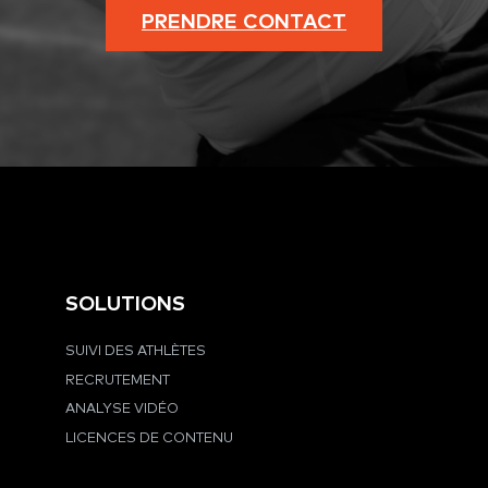
PRENDRE CONTACT
SOLUTIONS
SUIVI DES ATHLÈTES
RECRUTEMENT
ANALYSE VIDÉO
LICENCES DE CONTENU