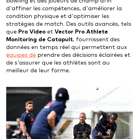
bowling et des joueurs de champ afin
d'affiner les compétences, d'améliorer la
condition physique et d'optimiser les
stratégies de match. Des outils avancés, tels
que
Pro Video
et
Vector Pro Athlete
Monitoring de
Catapult
, fournissent des
données en temps réel qui permettent aux
équipes de
prendre des décisions éclairées et
de s'assurer que les athlètes sont au
meilleur de leur forme.