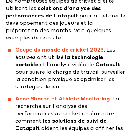
De nombreuses équipes de cricket d'élite
utilisent les
solutions d'analyse des
performances de Catapult
pour améliorer le
développement des joueurs et la
préparation des matchs. Voici quelques
exemples de réussite :
Coupe du monde de cricket 2023
: Les
équipes ont utilisé
la technologie
portable
et l'analyse vidéo de
Catapult
pour suivre la charge de travail, surveiller
la condition physique et optimiser les
stratégies de jeu.
Anne Sharpe et Athlete Monitoring
: La
recherche sur l'analyse des
performances au cricket a démontré
comment
les solutions de suivi de
Catapult
aident les équipes à affiner les