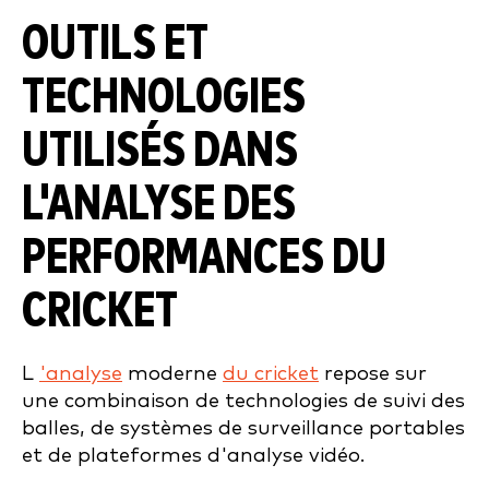
OUTILS ET
TECHNOLOGIES
UTILISÉS DANS
L'ANALYSE DES
PERFORMANCES DU
CRICKET
L
'analyse
moderne
du cricket
repose sur
une combinaison de technologies de suivi des
balles, de systèmes de surveillance portables
et de plateformes d'analyse vidéo.