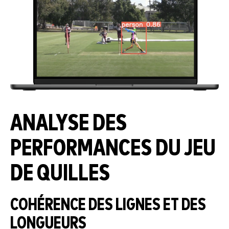
ANALYSE DES
PERFORMANCES DU JEU
DE QUILLES
COHÉRENCE DES LIGNES ET DES
LONGUEURS