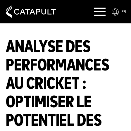
FR
ANALYSE DES
PERFORMANCES
AU CRICKET :
OPTIMISER LE
POTENTIEL DES