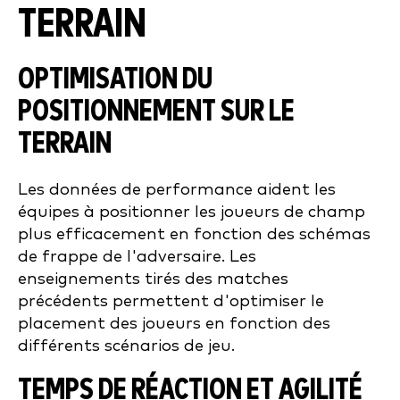
TERRAIN
OPTIMISATION DU
POSITIONNEMENT SUR LE
TERRAIN
Les données de performance aident les
équipes à positionner les joueurs de champ
plus efficacement en fonction des schémas
de frappe de l'adversaire. Les
enseignements tirés des matches
précédents permettent d'optimiser le
placement des joueurs en fonction des
différents scénarios de jeu.
TEMPS DE RÉACTION ET AGILITÉ