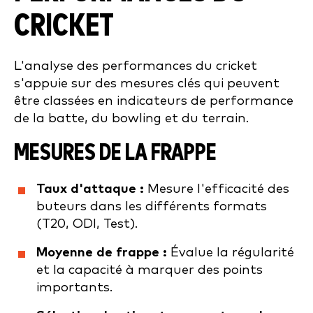
CRICKET
L'analyse des performances du cricket
s'appuie sur des mesures clés qui peuvent
être classées en indicateurs de performance
de la batte, du bowling et du terrain.
MESURES DE LA FRAPPE
Taux d'attaque :
Mesure l'efficacité des
buteurs dans les différents formats
(T20, ODI, Test).
Moyenne de frappe :
Évalue la régularité
et la capacité à marquer des points
importants.