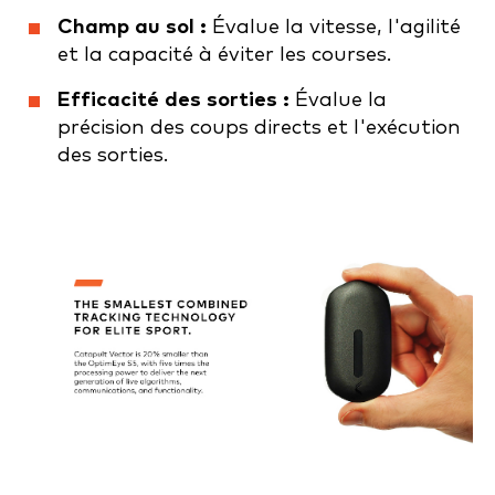
Champ au sol :
Évalue la vitesse, l'agilité
et la capacité à éviter les courses.
Efficacité des sorties :
Évalue la
précision des coups directs et l'exécution
des sorties.