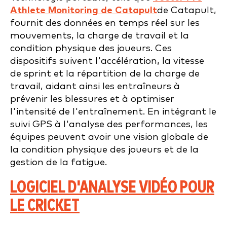
Athlete Monitoring de Catapult
de Catapult,
fournit des données en temps réel sur les
mouvements, la charge de travail et la
condition physique des joueurs. Ces
dispositifs suivent l'accélération, la vitesse
de sprint et la répartition de la charge de
travail, aidant ainsi les entraîneurs à
prévenir les blessures et à optimiser
l'intensité de l'entraînement. En intégrant le
suivi GPS à l'analyse des performances, les
équipes peuvent avoir une vision globale de
la condition physique des joueurs et de la
gestion de la fatigue.
LOGICIEL D'ANALYSE VIDÉO POUR
LE CRICKET