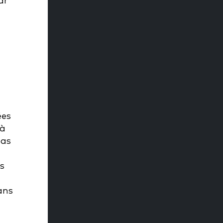
ar
ées
 à
pas
s
ans