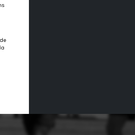
ns
 de
la