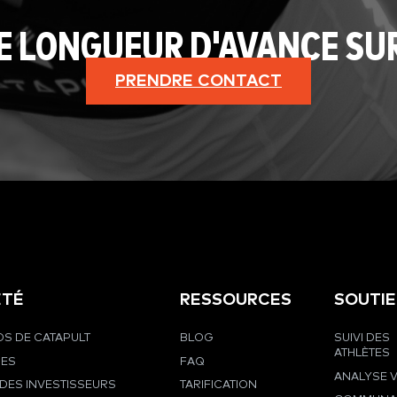
E LONGUEUR D'AVANCE SU
PRENDRE CONTACT
ÉTÉ
RESSOURCES
SOUTI
S DE CATAPULT
BLOG
SUIVI DES
ATHLÈTES
RES
FAQ
ANALYSE 
DES INVESTISSEURS
TARIFICATION