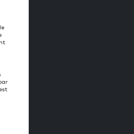
le
e
nt
s
par
est