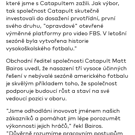
které jsme s Catapultem zažili. Jak výbor,
tak společnost Catapult skutečně
investovali do dosažení prvotřídní, první
svého druhu, "opravdové" otevřené
výměnné platformy pro video FBS. V letošní
sezóně byla vytvořena historie
vysokoškolského fotbalu."
Obchodní ředitel společnosti Catapult Matt
Bairos uvedl, že nasazení tří vysoce účinných
řešení v nebývalé sezóně amerického fotbalu
je skvělým příkladem toho, že společnost
podporuje budoucí růst a staví na své
vedoucí pozici v oboru.
"Jsme odhodláni inovovat jménem našich
zákazníků a pomáhat jim lépe porozumět
výkonnosti jejich hráčů," řekl Bairos.
"Důvěrně rozumíme pracovním postupům