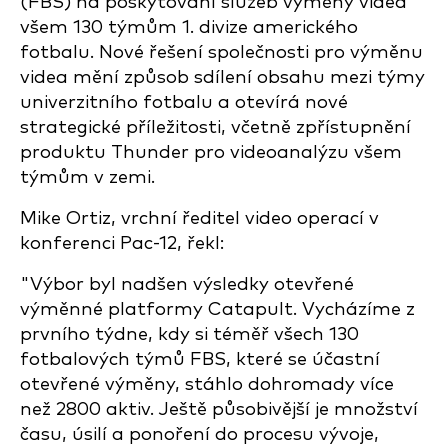
(FBS) na poskytování služeb výměny videa
všem 130 týmům 1. divize amerického
fotbalu. Nové řešení společnosti pro výměnu
videa mění způsob sdílení obsahu mezi týmy
univerzitního fotbalu a otevírá nové
strategické příležitosti, včetně zpřístupnění
produktu Thunder pro videoanalýzu všem
týmům v zemi.
Mike Ortiz, vrchní ředitel video operací v
konferenci Pac-12, řekl:
"Výbor byl nadšen výsledky otevřené
výměnné platformy Catapult. Vycházíme z
prvního týdne, kdy si téměř všech 130
fotbalových týmů FBS, které se účastní
otevřené výměny, stáhlo dohromady více
než 2800 aktiv. Ještě působivější je množství
času, úsilí a ponoření do procesu vývoje,