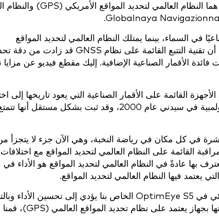
الأقمار الصناعية. والاثنان الوحيدان المتاحان حالياً هما النظام العالمي ل
Globalnaya Navigazionn
لعالمي لتحديد المواقع 32 قمرًا صناعيًا في السماء، بينما يمتلك النظام العالمي لتحديد المواقع
(GLONASS) 24 قمرًا صناعيًا إضافيًا، مما يعني أن تقنية التتبع القائمة على نظا
فائدة الأقمار الصناعية الإضافية. إليك مقطع فيديو عن مزايا 
مسة أجيال من الأجهزة القائمة على الأقمار الصناعية التي يعود تاريخها إلى 
التقنية من قبل Catapult بعد دورة الألعاب الأولمبية في سيدني عام 2000، وقد ثبت بشكل م
نتشرة في كل مكان في رياضة النخبة، وهي الآن جزء لا يتجزأ من
اقبة القائمة على النظام العالمي لتحديد المواقع مع اختلافات
ف بها عادةً في النظام العالمي لتحديد المواقع هو الأداء في
تي يعتمد فيها النظام العالمي لتحديد المواقع.
وللتحقق مما إذا كان تصميم نظام GNSS والهوائي في OptimEye S5 الخاص بنا يؤدي إلى تحسين الأ
بيانات أكثر موثوقية لمراقبة الرياضيين عند مقارنتها بجهاز يعتمد 