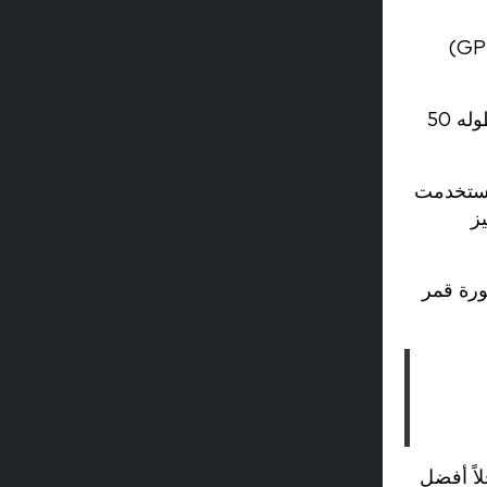
تم اختيار ملعب تجاري بدلاً من بيئة ملعب مفتوح لأنه أظهر تحديات نموذجية في نظام تحديد المواقع العالمي (GPS)
قام مشارك ذكر مدرب جيدًا (24 عامًا)، ومشاركة مدربة جيدًا (24 عامًا) بالجري خمس لفات في مربع محدد طوله 50
استخدمت
اري للخطأ (SEE) والتحيز
ى Google Earth ورسمها على صورة قمر
لاً أفضل