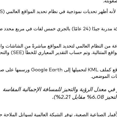
عوبته.
ن النظام العالمي لتحديد المواقع مباشرةً من الشاشات و
صيغة هافرسين لحساب المسافات بين حلول المواقع المتتالية. وتم حساب التقدير المعي
بالإضافة إلى ذلك، تم بعد ذلك تصدير حلول المواقع كملف KML لتحميلها إل
ثبات الموضعي.
انخفاض كبير في معدل الرؤية والتحيز للمسافة الإجمالية المقاسة
لأقمار الصناعية الصعبة، توفر الشبكة العالمية لسواتل الملاحة ح