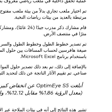
عملية تحقق داخلية في ملعب رياضي معروف بص
مرتبطة بالعديد من بيئات رياضات النخبة.
مترًا في منتصف الأرض.
تم تصدير خطوط الطول وخطوط الطول والسرعة م
باستخدام برنامج Microsoft Excel.
صناعي. تم تقييم الآثار الناتجة عن ذلك لتحديد ال
أبلغت OptimEye S5 عن 
(معدل الرؤية 1.86% مقابل 12.12%، والتحيز 6.08% مقابل 2.21%).
تشير هذه النتائج إلى أنه في بيئات الملاحة عبر ا