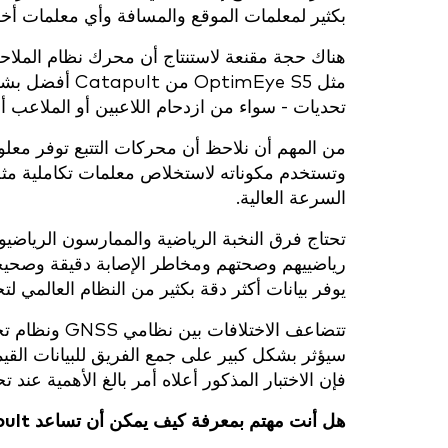
بكثير لمعلمات الموقع والمسافة وأي معلمات أخ
هناك حجة مقنعة لاستنتاج أن محرك نظام الملاحة 
مثل ptimEye S5
تحديات - سواء من ازدحام اللاعبين أو الملاعب أ
من المهم أن نلاحظ أن محركات التتبع توفر معل
وتستخدم مكوناته لاستخلاص معلمات تكاملية مث
السرعة العالية.
تحتاج فرق النخبة الرياضية والممارسون الرياضيو
رياضييهم وصحتهم ومخاطر الإصابة دقيقة وصحيحة 
يوفر بيانات أكثر دقة بكثير من النظام العالمي لتحد
سيؤثر بشكل كبير على جمع الفريق للبيانات القيمة.
فإن الاختبار المذكور أعلاه أمر بالغ الأهمية عند ت
هل أنت مهتم بمعرفة كيف يمكن أن تساعد Catapult فريقك في العثور على ميزته التنافسية؟