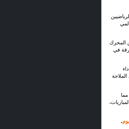
لرياضيين
عالمي
ن المحرك
رقة في
اء
الملاحة
باراة، مما
لمباريات،
يوم
.