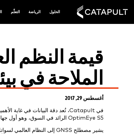
الحلول
الرياضة
التعلّم
ال
قيمة النظم ال
الملاحة في بيئ
أغسطس 29, 2017
في Catapult، تُعد دقة البيانات في 
OptimEye S5 الرائد في السوق، وهو أول جهاز من أجهزة GNSS لرياضة النخبة في فرق النخبة.
يشير مصطلح GNSS إلى النظام ا