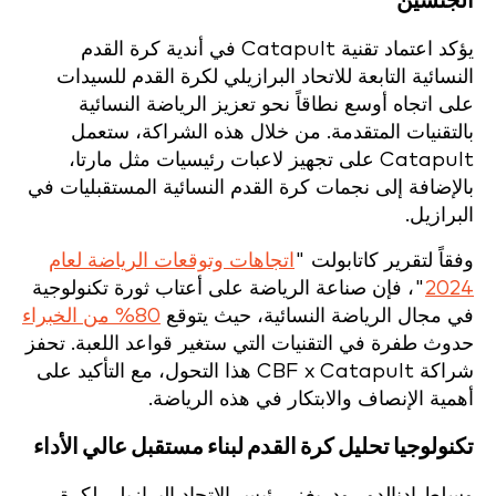
الجنسين
يؤكد اعتماد تقنية Catapult في أندية كرة القدم
النسائية التابعة للاتحاد البرازيلي لكرة القدم للسيدات
على اتجاه أوسع نطاقاً نحو تعزيز الرياضة النسائية
بالتقنيات المتقدمة. من خلال هذه الشراكة، ستعمل
Catapult على تجهيز لاعبات رئيسيات مثل مارتا،
بالإضافة إلى نجمات كرة القدم النسائية المستقبليات في
البرازيل.
وفقاً لتقرير كاتابولت "
اتجاهات وتوقعات الرياضة لعام
2024
"، فإن صناعة الرياضة على أعتاب ثورة تكنولوجية
في مجال الرياضة النسائية، حيث يتوقع
80% من الخبراء
حدوث طفرة في التقنيات التي ستغير قواعد اللعبة. تحفز
شراكة CBF x Catapult هذا التحول، مع التأكيد على
أهمية الإنصاف والابتكار في هذه الرياضة.
تكنولوجيا تحليل كرة القدم لبناء مستقبل عالي الأداء
وسلط إدنالدو رودريغز، رئيس الاتحاد البرازيلي لكرة