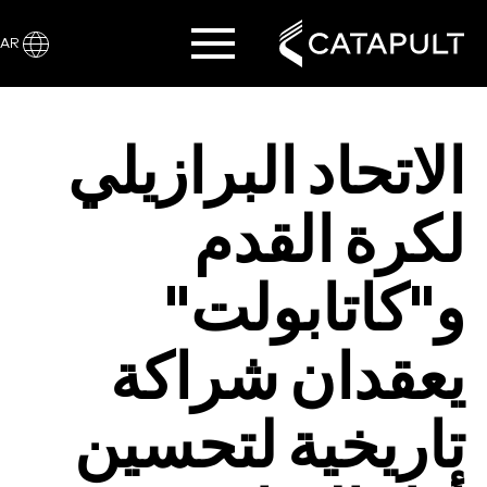
AR
الاتحاد البرازيلي
لكرة القدم
و"كاتابولت"
يعقدان شراكة
تاريخية لتحسين