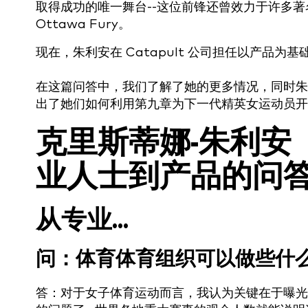
取得成功的唯一舞台--这位前锋还曾效力于许多著名的俱乐部
Ottawa Fury。
现在，朱利安在 Catapult 公司担任以产品
在这篇问答中，我们了解了她的更多情况，同时朱
出了她们如何利用第九章为下一代精英女运动员开
克里斯蒂娜-朱利安（CHR
业人士到产品的问
从专业...
问：体育
体育组织可以做些什
答：对于女子体育运动而言，我认为关键在于曝光