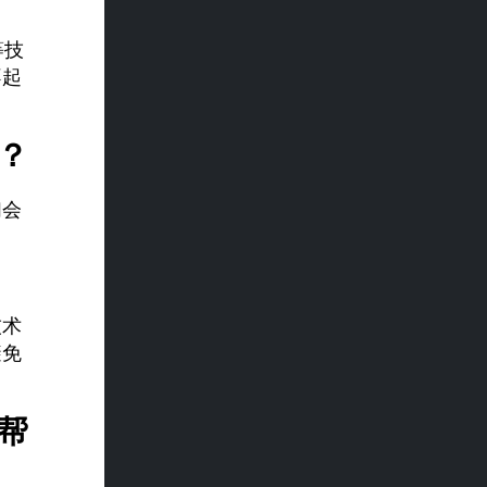
等技
不起
？
们会
技术
避免
帮