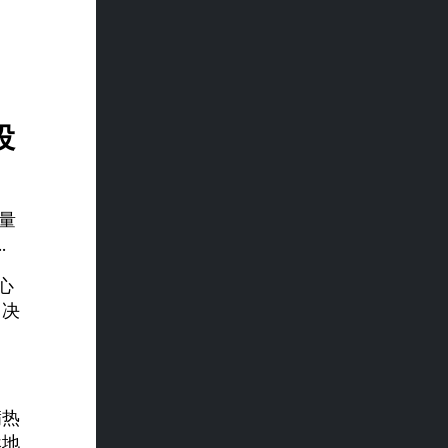
投
量
.
心
出决
满热
然地