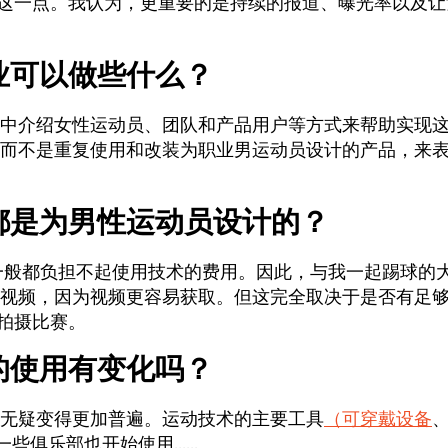
明这一点。我认为，更重要的是持续的报道、曝光率以及让
业可以做些什么？
中介绍女性运动员、团队和产品用户等方式来帮助实现
而不是重复使用和改装为职业男运动员设计的产品，来
都是为男性运动员设计的？
一般都负担不起使用技术的费用。因此，与我一起踢球的
视频，因为视频更容易获取。但这完全取决于是否有足
拍摄比赛。
的使用有变化吗？
无疑变得更加普遍。运动技术的主要工具
（可穿戴设备
俱乐部也开始使用......