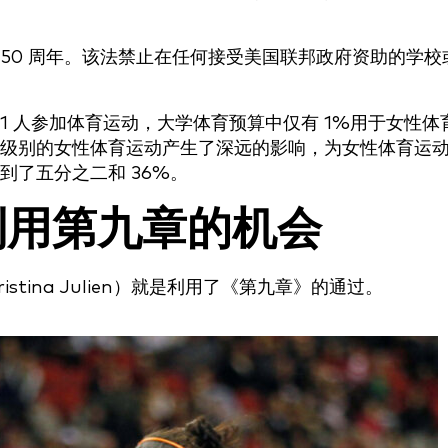
过 50 周年。该法禁止在任何接受美国联邦政府资助的学校
 1 人参加体育运动，大学体育预算中仅有 1%用于女性体
级别的女性体育运动产生了深远的影响，为女性体育运
了五分之二和 36%。
如何利用第九章的机会
istina Julien）就是利用了《第九章》的通过。