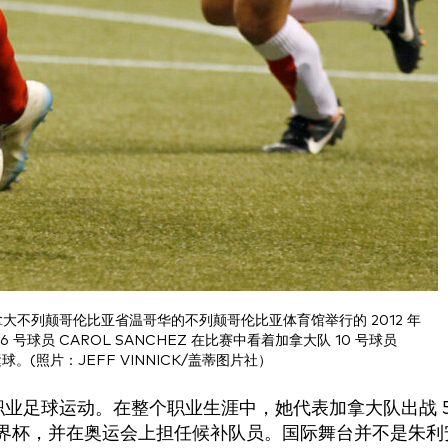
 日，在加拿大不列颠哥伦比亚省温哥华的不列颠哥伦比亚体育馆举行的 2012 年
号球员 CAROL SANCHEZ 在比赛中看着加拿大队 10 号球员
上运球。(照片：JEFF VINNICK/盖蒂图片社）
多的职业足球运动。在整个职业生涯中，她代表加拿大队出战 
过世界杯，并在奥运会上担任候补队员。国际舞台并不是朱利