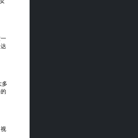
女
这一
表达
大多
够的
、视