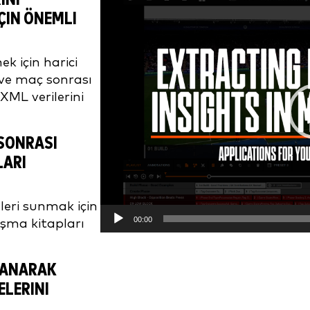
Player
IÇIN ÖNEMLI
k için harici
i ve maç sonrası
XML verilerini
SONRASI
LARI
eri sunmak için
00:00
ışma kitapları
LANARAK
ELERINI