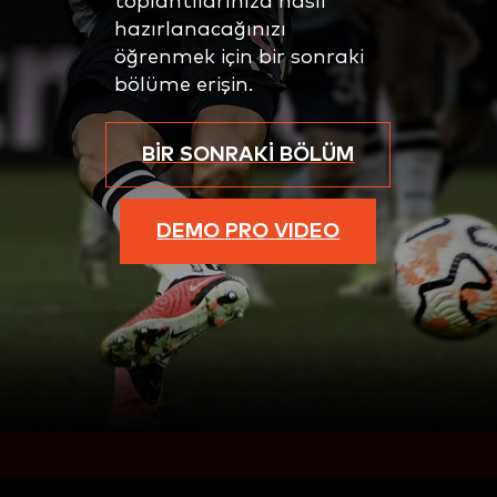
toplantılarınıza nasıl
hazırlanacağınızı
öğrenmek için bir sonraki
bölüme erişin.
BİR SONRAKİ BÖLÜM
DEMO PRO VIDEO