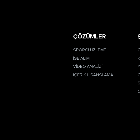
ÇÖZÜMLER
SPORCU İZLEME
C
İŞE ALIM
K
VIDEO ANALIZI
Y
İÇERIK LISANSLAMA
G
Ç