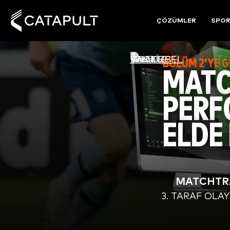
ÇÖZÜMLER
SPO
BÖLÜM 2'YE G
MATC
PERF
ELDE 
MATCHTR
3. TARAF OLA