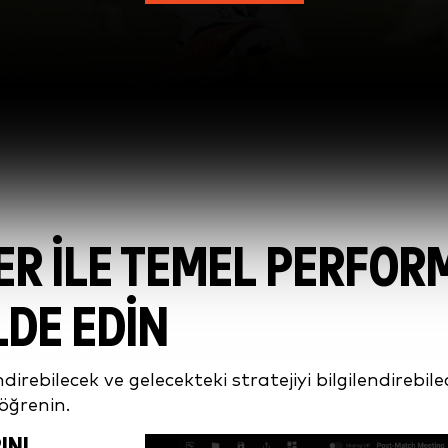
R ILE TEMEL PERFO
LDE EDIN
rebilecek ve gelecekteki stratejiyi bilgilendirebilece
 öğrenin.
INI
Video