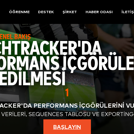
R
ÖĞRENME
DESTEK
ŞIRKET
HABER ODASI
İLETI
ENEL BAKIŞ
HTRACKER'DA
ORMANS İÇGÖRÜLER
EDİLMESİ
1
ACKER'DA PERFORMANS IÇGÖRÜLERINI V
Y VERILERI, SEQUENCES TABLOSU VE EXPORTING 
BAŞLAYIN