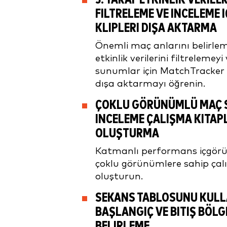
FILTRELEME VE INCELEME 
KLIPLERI DIŞA AKTARMA
Önemli maç anlarını belirleme
etkinlik verilerini filtrelemey
sunumlar için MatchTracker 
dışa aktarmayı öğrenin.
ÇOKLU GÖRÜNÜMLÜ MAÇ 
INCELEME ÇALIŞMA KITAP
OLUŞTURMA
Katmanlı performans içgörül
çoklu görünümlere sahip çal
oluşturun.
SEKANS TABLOSUNU KUL
BAŞLANGIÇ VE BITIŞ BÖLG
BELIRLEME