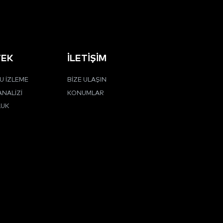
TEK
İLETIŞIM
 İZLEME
BIZE ULAŞIN
ANALIZI
KONUMLAR
LUK