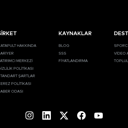
ŞİRKET
KAYNAKLAR
DES
ATAPULT HAKKINDA
BLOG
SPORCU
ARIYER
SSS
VIDEO 
ATIRIMCI MERKEZI
FIYATLANDIRMA
TOPLU
IZLILIK POLITIKASI
STANDART ŞARTLAR
EREZ POLITIKASI
HABER ODASI