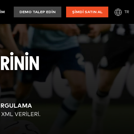
TR
ŞIM
DEMO TALEP EDIN
ŞIMDI SATIN AL
İNİN
URGULAMA
XML VERILERI.