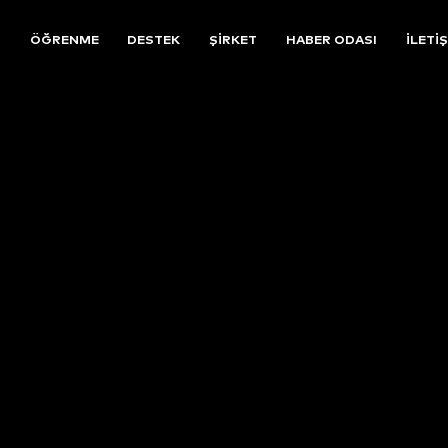
R
ÖĞRENME
DESTEK
ŞIRKET
HABER ODASI
İLETI