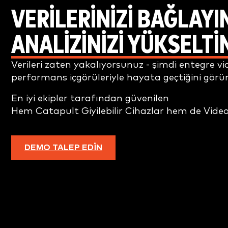
VERILERINIZI BAĞLAYI
ANALIZINIZI YÜKSELTI
Verileri zaten yakalıyorsunuz - şimdi entegre vi
performans içgörüleriyle hayata geçtiğini görü
En iyi ekipler tarafından güvenilen
Hem Catapult Giyilebilir Cihazlar hem de Vide
DEMO TALEP EDIN