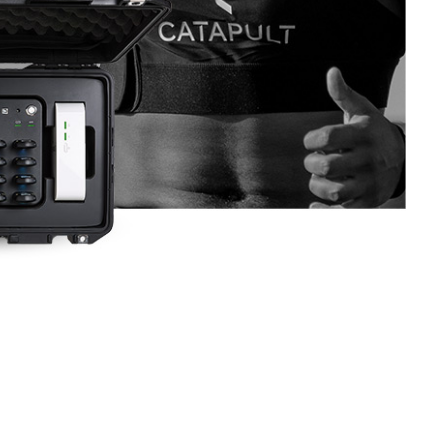
INI GÖSTERMIYORLAR.
bir ayarlama mı yoksa teknik bir arıza mıydı?
tlığı telafi etmekten mi yoksa pozisyonel bir