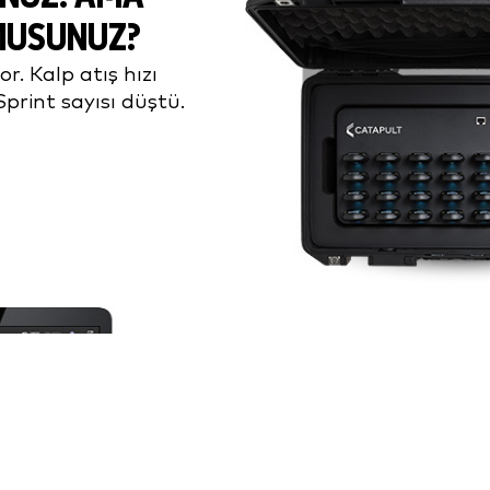
MUSUNUZ?
or. Kalp atış hızı
 Sprint sayısı düştü.
AMA SIZE NEDEN
Bu ivme artışı taktiksel 
Yük dengesizliği bir saka