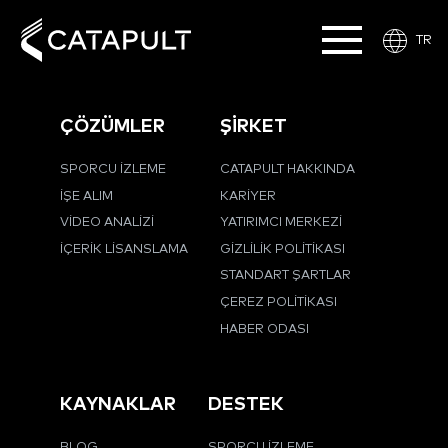
TR
ÇÖZÜMLER
ŞİRKET
SPORCU İZLEME
CATAPULT HAKKINDA
İŞE ALIM
KARIYER
VIDEO ANALIZI
YATIRIMCI MERKEZI
İÇERIK LISANSLAMA
GIZLILIK POLITIKASI
STANDART ŞARTLAR
ÇEREZ POLITIKASI
HABER ODASI
KAYNAKLAR
DESTEK
BLOG
SPORCU İZLEME