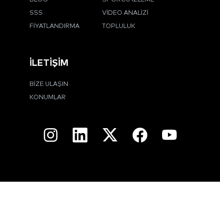
SSS
VIDEO ANALIZI
FIYATLANDIRMA
TOPLULUK
İLETIŞIM
BIZE ULAŞIN
KONUMLAR