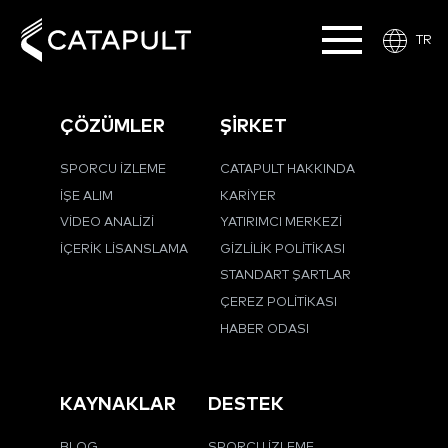
TR
ÇÖZÜMLER
ŞİRKET
SPORCU İZLEME
CATAPULT HAKKINDA
İŞE ALIM
KARIYER
VIDEO ANALIZI
YATIRIMCI MERKEZI
İÇERIK LISANSLAMA
GIZLILIK POLITIKASI
STANDART ŞARTLAR
ÇEREZ POLITIKASI
HABER ODASI
KAYNAKLAR
DESTEK
BLOG
SPORCU İZLEME