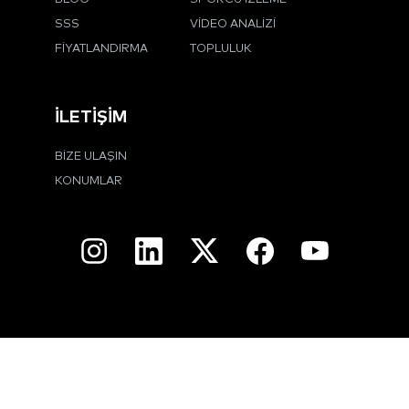
SSS
VIDEO ANALIZI
FIYATLANDIRMA
TOPLULUK
İLETIŞIM
BIZE ULAŞIN
KONUMLAR