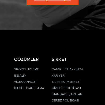
ÇÖZÜMLER
ŞİRKET
SPORCU İZLEME
CATAPULT HAKKINDA
İŞE ALIM
KARIYER
VIDEO ANALIZI
YATIRIMCI MERKEZI
İÇERIK LISANSLAMA
GIZLILIK POLITIKASI
STANDART ŞARTLAR
ÇEREZ POLITIKASI