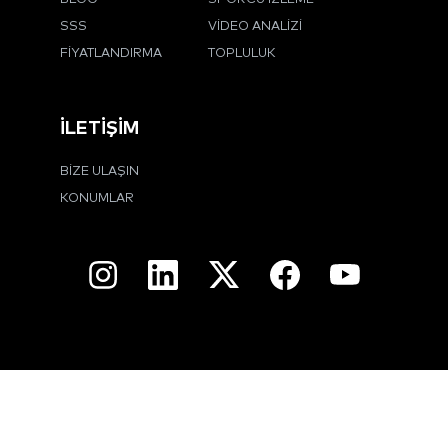
SSS
VIDEO ANALIZI
FIYATLANDIRMA
TOPLULUK
İLETIŞIM
BIZE ULAŞIN
KONUMLAR