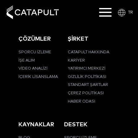
TR
ÇÖZÜMLER
ŞİRKET
SPORCU İZLEME
CATAPULT HAKKINDA
İŞE ALIM
KARIYER
VIDEO ANALIZI
YATIRIMCI MERKEZI
İÇERIK LISANSLAMA
GIZLILIK POLITIKASI
STANDART ŞARTLAR
ÇEREZ POLITIKASI
HABER ODASI
KAYNAKLAR
DESTEK
BLOG
SPORCU İZLEME