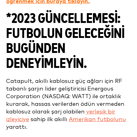
öğrenmek için buraya tıklayın.
*2023 GÜNCELLEMESI:
FUTBOLUN GELECEĞINI
BUGÜNDEN
DENEYIMLEYIN.
Catapult, akıllı kablosuz güç ağları için RF
tabanlı şarjın lider geliştiricisi Energous
Corporation (NASDAQ: WATT) ile ortaklık
kurarak, hassas verilerden ödün vermeden
kablosuz olarak şarj olabilen
yerleşik bir
izleyiciye
sahip ilk akıllı
Amerikan futbolunu
yarattı.