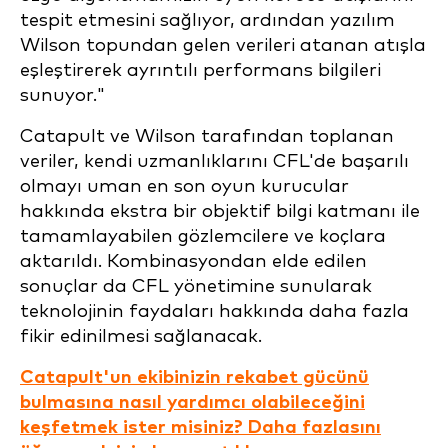
tespit etmesini sağlıyor, ardından yazılım
Wilson topundan gelen verileri atanan atışla
eşleştirerek ayrıntılı performans bilgileri
sunuyor."
Catapult ve Wilson tarafından toplanan
veriler, kendi uzmanlıklarını CFL'de başarılı
olmayı uman en son oyun kurucular
hakkında ekstra bir objektif bilgi katmanı ile
tamamlayabilen gözlemcilere ve koçlara
aktarıldı. Kombinasyondan elde edilen
sonuçlar da CFL yönetimine sunularak
teknolojinin faydaları hakkında daha fazla
fikir edinilmesi sağlanacak.
Catapult'un ekibinizin rekabet gücünü
bulmasına nasıl yardımcı olabileceğini
keşfetmek ister misiniz? Daha fazlasını