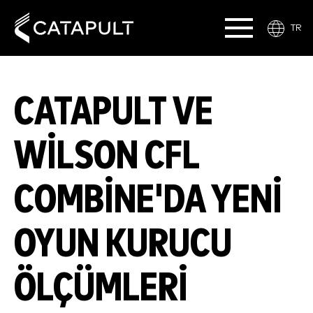
TR
CATAPULT VE
WILSON CFL
COMBINE'DA YENI
OYUN KURUCU
ÖLÇÜMLERI