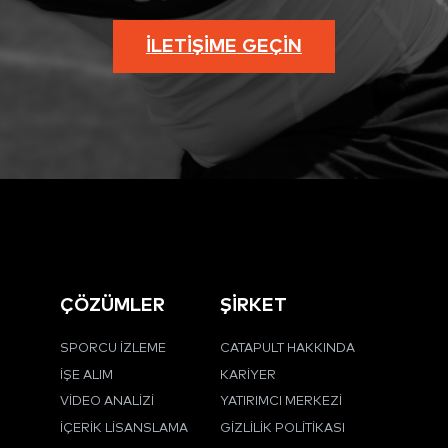
İLETIŞIME GEÇIN
ÇÖZÜMLER
ŞİRKET
SPORCU İZLEME
CATAPULT HAKKINDA
İŞE ALIM
KARIYER
VIDEO ANALIZI
YATIRIMCI MERKEZI
İÇERIK LISANSLAMA
GIZLILIK POLITIKASI