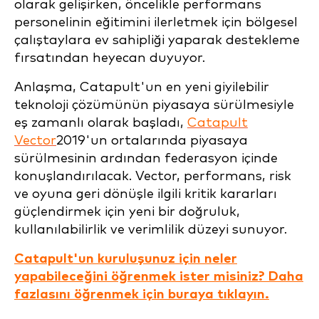
olarak gelişirken, öncelikle performans
personelinin eğitimini ilerletmek için bölgesel
çalıştaylara ev sahipliği yaparak destekleme
fırsatından heyecan duyuyor.
Anlaşma, Catapult'un en yeni giyilebilir
teknoloji çözümünün piyasaya sürülmesiyle
eş zamanlı olarak başladı,
Catapult
Vector
2019'un ortalarında piyasaya
sürülmesinin ardından federasyon içinde
konuşlandırılacak. Vector, performans, risk
ve oyuna geri dönüşle ilgili kritik kararları
güçlendirmek için yeni bir doğruluk,
kullanılabilirlik ve verimlilik düzeyi sunuyor.
Catapult'un kuruluşunuz için neler
yapabileceğini öğrenmek ister misiniz? Daha
fazlasını öğrenmek için buraya tıklayın.