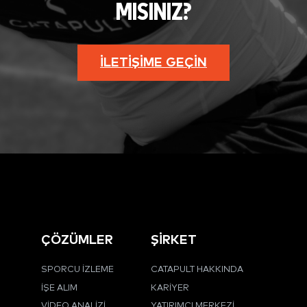
MISINIZ?
İLETIŞIME GEÇIN
ÇÖZÜMLER
ŞİRKET
SPORCU İZLEME
CATAPULT HAKKINDA
İŞE ALIM
KARIYER
VIDEO ANALIZI
YATIRIMCI MERKEZI