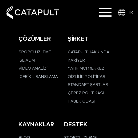
TR
ÇÖZÜMLER
ŞİRKET
SPORCU İZLEME
CATAPULT HAKKINDA
İŞE ALIM
KARIYER
VIDEO ANALIZI
YATIRIMCI MERKEZI
İÇERIK LISANSLAMA
GIZLILIK POLITIKASI
STANDART ŞARTLAR
ÇEREZ POLITIKASI
HABER ODASI
KAYNAKLAR
DESTEK
BLOG
SPORCU İZLEME