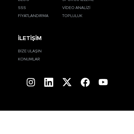
SSS
VIDEO ANALIZI
FIYATLANDIRMA
TOPLULUK
İLETIŞIM
BIZE ULAŞIN
KONUMLAR