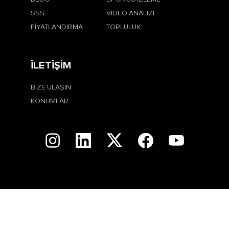
SSS
VIDEO ANALIZI
FIYATLANDIRMA
TOPLULUK
İLETIŞIM
BIZE ULAŞIN
KONUMLAR