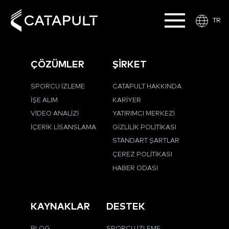
TR
ÇÖZÜMLER
ŞİRKET
SPORCU İZLEME
CATAPULT HAKKINDA
İŞE ALIM
KARIYER
VIDEO ANALIZI
YATIRIMCI MERKEZI
İÇERIK LISANSLAMA
GIZLILIK POLITIKASI
STANDART ŞARTLAR
ÇEREZ POLITIKASI
HABER ODASI
KAYNAKLAR
DESTEK
BLOG
SPORCU İZLEME