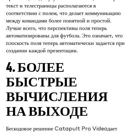
текст и телестраницы располагаются в
соответствии с полем, что делает коммуникацию
между командами более понятной и простой.
Лучше всего, что перспективы поля теперь
автоматизированы для футбола. Это означает, что
плоскость поля теперь автоматически задается при
создании каждой презентации.
4. БОЛЕЕ
БЫСТРЫЕ
ВЫЧИСЛЕНИЯ
НА ВЫХОДЕ
Бескодовое решение Catapult Pro Videoдает