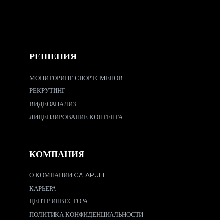
РЕШЕНИЯ
МОНИТОРИНГ СПОРТСМЕНОВ
РЕКРУТИНГ
ВИДЕОАНАЛИЗ
ЛИЦЕНЗИРОВАНИЕ КОНТЕНТА
КОМПАНИЯ
О КОМПАНИИ CATAPULT
КАРЬЕРА
ЦЕНТР ИНВЕСТОРА
ПОЛИТИКА КОНФИДЕНЦИАЛЬНОСТИ