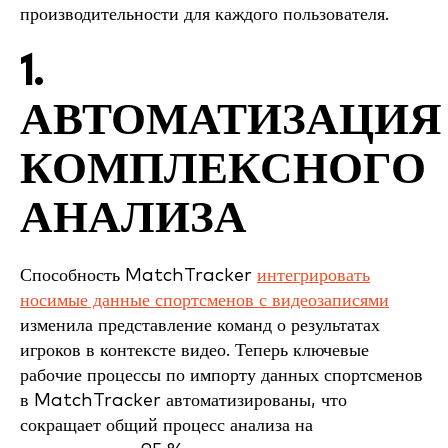
производительности для каждого пользователя.
1.
АВТОМАТИЗАЦИЯ
КОМПЛЕКСНОГО
АНАЛИЗА
Способность MatchTracker
интегрировать
носимые данные спортсменов с видеозаписями
изменила представление команд о результатах
игроков в контексте видео. Теперь ключевые
рабочие процессы по импорту данных спортсменов
в MatchTracker автоматизированы, что
сокращает общий процесс анализа на