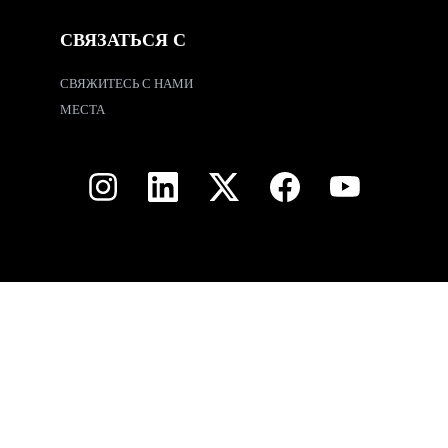
СВЯЗАТЬСЯ С
СВЯЖИТЕСЬ С НАМИ
МЕСТА