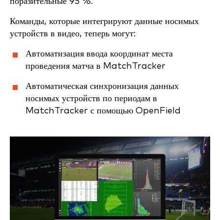
поразительные 95 %.
Команды, которые интегрируют данные носимых
устройств в видео, теперь могут:
Автоматизация ввода координат места
проведения матча в MatchTracker
Автоматическая синхронизация данных
носимых устройств по периодам в
MatchTracker с помощью OpenField