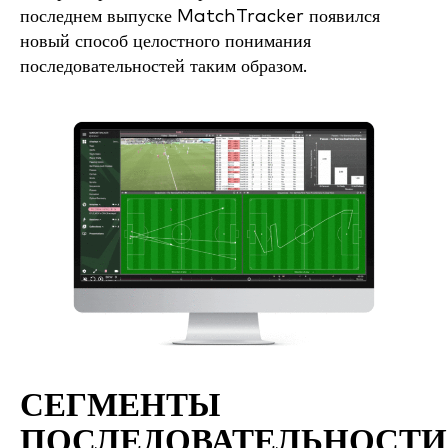
последнем выпуске MatchTracker появился
новый способ целостного понимания
последовательностей таким образом.
СЕГМЕНТЫ
ПОСЛЕДОВАТЕЛЬНОСТИ