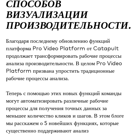
СПОСОБОВ
ВИЗУАЛИЗАЦИИ
ПРОИЗВОДИТЕЛЬНОСТИ.
Благодаря последнему обновлению функций
платформа Pro Video Platform от Catapult
продолжает трансформировать рабочие процессы
анализа производительности. В целом Pro Video
Platform призвана упростить традиционные
рабочие процессы анализа.
Теперь с помощью этих новых функций команды
могут автоматизировать различные рабочие
процессы для получения точных данных за
меньшее количество кликов и шагов. В этом блоге
мы расскажем о 5 новейших функциях, которые
существенно поддерживают анализ