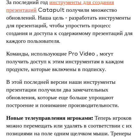
За последний год
инструменты для создания
презентаций
Catapult получили множество
обновлений. Наша цель - разработать инструменты
для презентаций, чтобы упростить процесс
создания и доступа к содержимому презентаций для
каждого пользователя.
Команды, использующие Pro Video , могут
получить доступ к этим инструментам в каждом
продукте, которые включены в подписку.
В этой последней версии наши инструменты
презентации получили два замечательных
обновления, которые еще больше упрощают
построение и понимание производительности.
Новые телеуправления игроками:
Теперь игроков
можно перемещать или удалять в соответствии с их
позициями на поле одним щелчком мыши. Тренеры