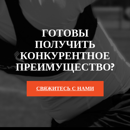
ГОТОВЫ
ПОЛУЧИТЬ
КОНКУРЕНТНОЕ
ПРЕИМУЩЕСТВО?
СВЯЖИТЕСЬ С НАМИ