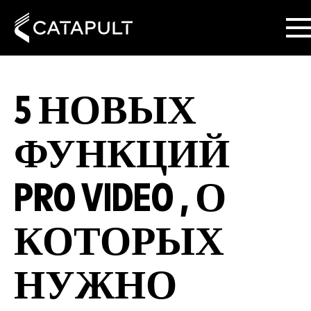
5 НОВЫХ
ФУНКЦИЙ
PRO VIDEO , О
КОТОРЫХ
НУЖНО