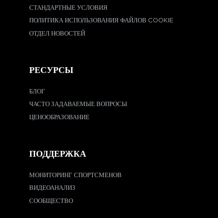
СТАНДАРТНЫЕ УСЛОВИЯ
ПОЛИТИКА ИСПОЛЬЗОВАНИЯ ФАЙЛОВ COOKIE
ОТДЕЛ НОВОСТЕЙ
РЕСУРСЫ
БЛОГ
ЧАСТО ЗАДАВАЕМЫЕ ВОПРОСЫ
ЦЕНООБРАЗОВАНИЕ
ПОДДЕРЖКА
МОНИТОРИНГ СПОРТСМЕНОВ
ВИДЕОАНАЛИЗ
СООБЩЕСТВО