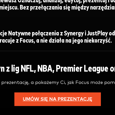
ziewasz
Oznaczaj, analizuj, edytuj, prezentuj i 
iejscu. Bez przełączania się między narzędziam
cje
Natywne połączenia z Synergy i JustPlay o
acuje z Focus, a nie działa na jego niekorzyść.
z lig NFL, NBA, Premier League ora
 prezentację, a pokażemy Ci, jak Focus może p
UMÓW SIĘ NA PREZENTACJĘ