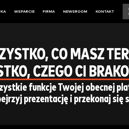
UKA
WSPARCIE
FIRMA
NEWSROOM
KONTAKT
YSTKO, CO MASZ TE
TKO, CZEGO CI BRAK
zystkie funkcje Twojej obecnej pl
jrzyj prezentację i przekonaj się 