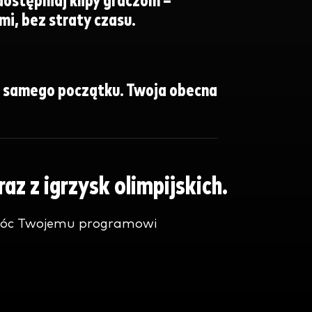
udostępniaj klipy graczom –
i, bez straty czasu.
d samego początku. Twoja obecna
z z igrzysk olimpijskich.
omóc Twojemu programowi