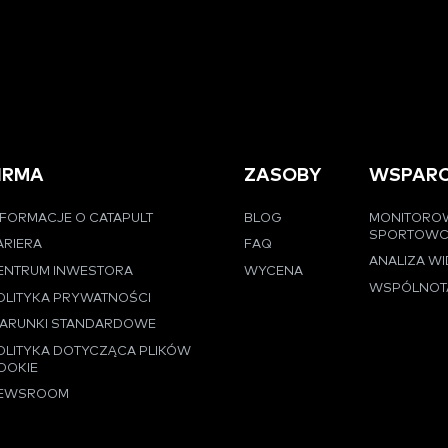
IRMA
ZASOBY
WSPARC
NFORMACJE O CATAPULT
BLOG
MONITORO
SPORTOW
ARIERA
FAQ
ANALIZA W
ENTRUM INWESTORA
WYCENA
WSPÓLNOT
OLITYKA PRYWATNOŚCI
ARUNKI STANDARDOWE
OLITYKA DOTYCZĄCA PLIKÓW
OOKIE
EWSROOM