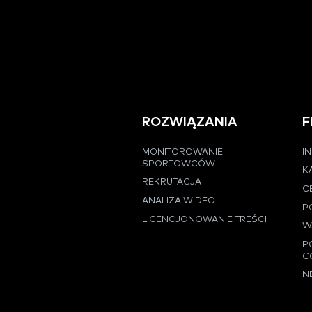
ROZWIĄZANIA
F
MONITOROWANIE
I
SPORTOWCÓW
K
REKRUTACJA
C
ANALIZA WIDEO
P
LICENCJONOWANIE TREŚCI
W
P
C
N