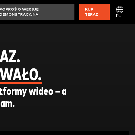
POPROŚ O WERSJĘ
KUP
DEMONSTRACYJNĄ
TERAZ
PL
RAZ.
OWAŁO.
atformy wideo – a
sam.