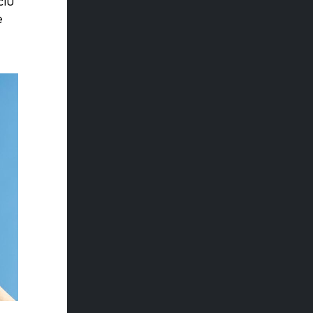
ciu
e