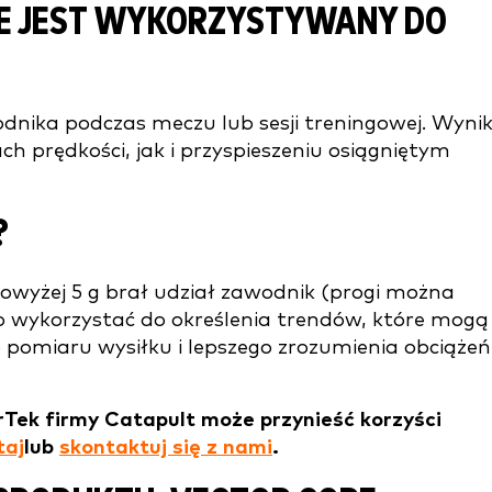
RE JEST WYKORZYSTYWANY DO
nika podczas meczu lub sesji treningowej. Wyni
h prędkości, jak i przyspieszeniu osiągniętym
?
powyżej 5 g brał udział zawodnik (progi można
o wykorzystać do określenia trendów, które mogą
o pomiaru wysiłku i lepszego zrozumienia obciążeń
rTek firmy Catapult może przynieść korzyści
taj
lub
skontaktuj się z nami
.