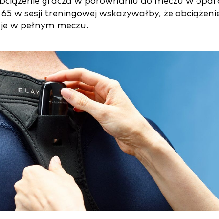
 obciążenie gracza w porównaniu do meczu w opar
ji 65 w sesji treningowej wskazywałby, że obciążeni
uje w pełnym meczu.