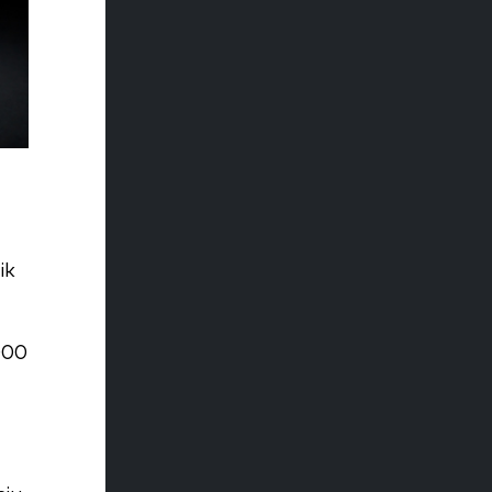
ik
000