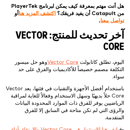
هل أنت مهتم بمعرفة كيف يمكن لبرنامج PlayerTek
من Catapult أن يفيد فريقك؟
اكتشف المزيد هنا
أو
تواصل معنا
.
آخر تحديث للمنتج: VECTOR
CORE
اليوم، تطلق كاتابولت
Vector Core
وهو حل ميسور
التكلفة مصمم خصيصاً للأكاديميات والفرق على حد
سواء.
باستخدام أفضل الأجهزة والتقنيات في فئتها، يعد Vector
Core حلاً بديهيًا وسهل الاستخدام وفعالاً للغاية لمراقبة
الرياضيين يوفر للفرق ذات الموارد المحدودة البيانات
والرؤى التي لم تكن متاحة في السابق إلا للفرق
المتقدمة.
←
انقر هنا للاستثمار في Vector Core والارتقاء بأداء