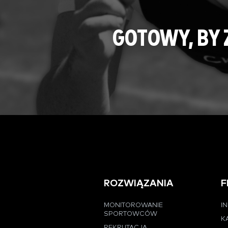
GOTOWY, BY
ROZWIĄZANIA
F
MONITOROWANIE
I
SPORTOWCÓW
K
REKRUTACJA