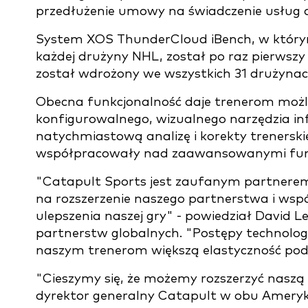
przedłużenie umowy na świadczenie usług an
System XOS ThunderCloud iBench, w którym
każdej drużyny NHL, został po raz pierwsz
został wdrożony we wszystkich 31 drużynac
Obecna funkcjonalność daje trenerom możliw
konfigurowalnego, wizualnego narzędzia in
natychmiastową analizę i korekty trenerski
współpracowały nad zaawansowanymi funk
"Catapult Sports jest zaufanym partnerem 
na rozszerzenie naszego partnerstwa i wsp
ulepszenia naszej gry" - powiedział David L
partnerstw globalnych. "Postępy technologic
naszym trenerom większą elastyczność podcz
"Cieszymy się, że możemy rozszerzyć naszą 
dyrektor generalny Catapult w obu Ameryk