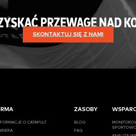
 ZYSKAĆ PRZEWAGĘ NAD K
SKONTAKTUJ SIĘ Z NAMI
IRMA
ZASOBY
WSPARC
NFORMACJE O CATAPULT
BLOG
MONITORO
SPORTOW
ARIERA
FAQ
ANALIZA W