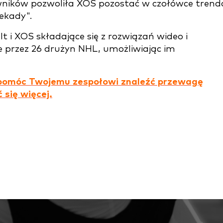
owników pozwoliła XOS pozostać w czołówce tren
ekady".
t i XOS składające się z rozwiązań wideo i
e przez 26 drużyn NHL, umożliwiając im
e pomóc Twojemu zespołowi znaleźć przewagę
 się więcej.