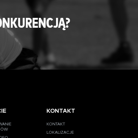
ONKURENCJĄ?
IE
KONTAKT
WANIE
KONTAKT
CÓW
LOKALIZACJE
IDEO