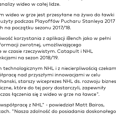
alizy wideo w całej lidze.
 wideo w grze jest przesyłane na żywo do ławki
y użyty podczas Playoffów Pucharu Stanleya 2017 
h na początku sezonu 2017/18.
ość korzystania z aplikacji iBench jako w pełni
formacji zwrotnej, umożliwiającego
e w czasie rzeczywistym. Catapult i NHL
cjami na sezon 2018/19.
technologicznym NHL i z niecierpliwością czeka
ółpracę nad przyszłymi innowacjami w celu
ehanski, starszy wiceprezes NHL ds. rozwoju biznes
zne, które do tej pory dostarczyli, zapewniły
as łączenia się z wideo w grze na ławce".
współpracę z NHL" - powiedział Matt Bairos,
ach. "Nasza zdolność do posiadania doskonałego