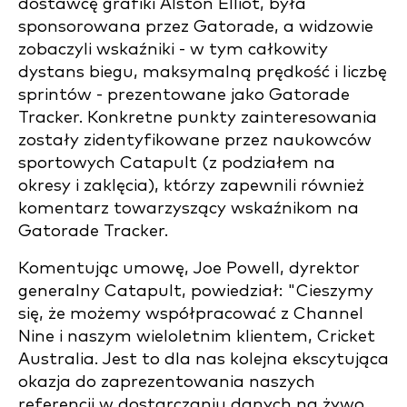
dostawcę grafiki Alston Elliot, była
sponsorowana przez Gatorade, a widzowie
zobaczyli wskaźniki - w tym całkowity
dystans biegu, maksymalną prędkość i liczbę
sprintów - prezentowane jako Gatorade
Tracker. Konkretne punkty zainteresowania
zostały zidentyfikowane przez naukowców
sportowych Catapult (z podziałem na
okresy i zaklęcia), którzy zapewnili również
komentarz towarzyszący wskaźnikom na
Gatorade Tracker.
Komentując umowę, Joe Powell, dyrektor
generalny Catapult, powiedział: "Cieszymy
się, że możemy współpracować z Channel
Nine i naszym wieloletnim klientem, Cricket
Australia. Jest to dla nas kolejna ekscytująca
okazja do zaprezentowania naszych
referencji w dostarczaniu danych na żywo