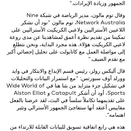
الجمهور وزيادة الإيرادات."
وقال توم مالون، مدير الرياضة في شبكة Nine
Network Australia، توم مالون "نود أن نشكر
اللاعبين الأستراليين ولاعبي الكريكيت الأستراليين على
تمكيننا من تقديم نظرة أعمق لمشاهدينا عن مدى روعة
لاعبي الكريكيت هؤلاء. هذه مجرد البداية، ونحن نتطلع
إلى مواصلة العمل مع كاتابولت على تحليل إحصائي أكبر
مع تقدم الصيف."
قال أليكس رولز، رئيس قسم الإبداع والابتكار في وايد
وورلد أوف سبورتس: "مع استمرار البيانات والتحليلات
في تشكيل جزء متزايد من بثنا هنا في Wide World of
Sports، أود أن أشكر Catapult و Alston Elliot
على تقديمهما تكاملاً سلساً في البث، لقد عرضنا بالفعل
مقاييس أعتقد أنها ستفاجئ الجمهور الأسترالي وتثير
اهتمامه".
هذه هي رابع اتفاقية تسويق للبيانات القابلة للارتداء من