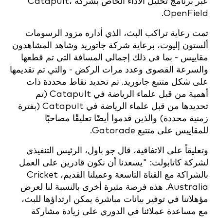
عبر برنامج تحليل الأداء الخاص بشركة Catapult،
OpenField.
تمت رعاية تراكب البث، الذي أداره مزود الرسومات
ألستون إليوت، برعاية شركة جاتوريد وشاهد المشاهدون
مقاييس - بما في ذلك إجمالي المسافة التي تم قطعها
والسرعة القصوى وعدد مرات الركض - والتي تم تقديمها
على شكل متتبع جاتوريد. تم تحديد نقاط محددة ذات
أهمية من قبل علماء الرياضة في Catapult (تم
تحديدها من قبل علماء الرياضة في Catapult (بفترة
زمنية محددة) والذين قدموا أيضًا تعليقًا مصاحبًا
للمقاييس على متتبع Gatorade.
وتعليقاً على الاتفاقية، قال جو باول، الرئيس التنفيذي
لشركة كاتابولت: "يسعدنا أن نكون قادرين على العمل
بالشراكة مع القناة التاسعة وعميلنا القديم، Cricket
Australia. هذه فرصة مثيرة أخرى بالنسبة لنا لعرض
مؤهلاتنا في توفير بيانات مباشرة يمكن ارتداؤها للبث،
مع مساعدة عملائنا في الدوري على زيادة مشاركة