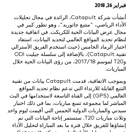
فبراير 26, 2018
أنشأت شركة Catapult، الرائدة في مجال تحليلات
الأداء الرياضي، "متتبع جاتوريد"، وهو تطور كبير في
مجال عرض البيانات الحية للكريكت. في اتفاقية جديدة
لنظام تحديد المواقع العالمي لتحديد البيانات، استفاد
اختبار الرماد الخامس (حيث استخدم الفريق الأسترالي
تقنية Catapult)، بالإضافة إلى سلسلة جيليت ODI
وT20 لموسم 2017/18، من رؤى البيانات الحية خلال
المباريات.
وبموجب الاتفاقية، قدمت Catapult بيانات من تقنية
التتبع القابلة للارتداء التي تدعم نظام تحديد المواقع
العالمي (GPS) إلى القناة التاسعة لاستخدامها في البث
المباشر لما مجموعه تسع مباريات، بما في ذلك اختبار
سيدني والمباريات الدولية الخمس التي أقيمت ليوم واحد
وثلاث مباريات T20. ستستمر إتاحة البيانات التي تم
إنشاؤها للفريق خلال فترة ما بعد المباراة لتحليل الأداء