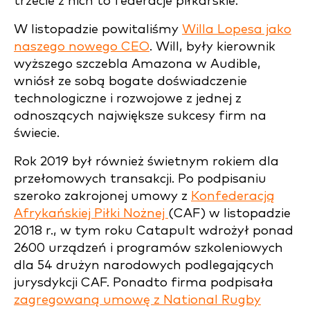
trzecie z nich to federacje piłkarskie.
W listopadzie powitaliśmy
Willa Lopesa jako
naszego nowego CEO
. Will, były kierownik
wyższego szczebla Amazona w Audible,
wniósł ze sobą bogate doświadczenie
technologiczne i rozwojowe z jednej z
odnoszących największe sukcesy firm na
świecie.
Rok 2019 był również świetnym rokiem dla
przełomowych transakcji. Po podpisaniu
szeroko zakrojonej umowy z
Konfederacją
Afrykańskiej Piłki Nożnej
(CAF) w listopadzie
2018 r., w tym roku Catapult wdrożył ponad
2600 urządzeń i programów szkoleniowych
dla 54 drużyn narodowych podlegających
jurysdykcji CAF. Ponadto firma podpisała
zagregowaną umowę z National Rugby