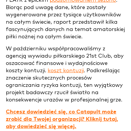
PLAYR z epickim
podsumowaniem sezonu
.
Biorąc pod uwagę dane, które zostały
wygenerowane przez tysiące użytkowników
na całym świecie, raport przedstawił kilka
fascynujących danych na temat amatorskiej
piłki nożnej na całym świecie.
W październiku współpracowaliśmy z
agencją wywiadu piłkarskiego 21st Club, aby
oszacować finansowe i wydajnościowe
koszty kontuzji.
koszt kontuzji
. Podkreślając
znaczenie skutecznych procesów
ograniczania ryzyka kontuzji, ten wyjątkowy
projekt badawczy rzucił światło na
konsekwencje urazów w profesjonalnej grze.
Chcesz dowiedzieć się, co Catapult może
zrobić dla Twojej organizacji? Kliknij tutaj,
aby dowiedzieć się więcej.