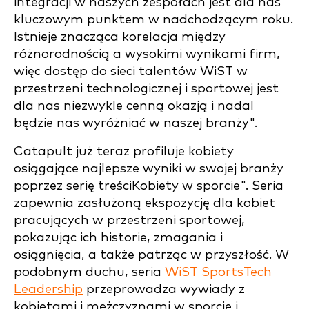
integracji w naszych zespołach jest dla nas
kluczowym punktem w nadchodzącym roku.
Istnieje znacząca korelacja między
różnorodnością a wysokimi wynikami firm,
więc dostęp do sieci talentów WiST w
przestrzeni technologicznej i sportowej jest
dla nas niezwykle cenną okazją i nadal
będzie nas wyróżniać w naszej branży".
Catapult już teraz profiluje kobiety
osiągające najlepsze wyniki w swojej branży
poprzez serię treści
Kobiety w sporcie". Seria
zapewnia zasłużoną ekspozycję dla kobiet
pracujących w przestrzeni sportowej,
pokazując ich historie, zmagania i
osiągnięcia, a także patrząc w przyszłość. W
podobnym duchu, seria
WiST SportsTech
Leadership
przeprowadza wywiady z
kobietami i mężczyznami w sporcie i