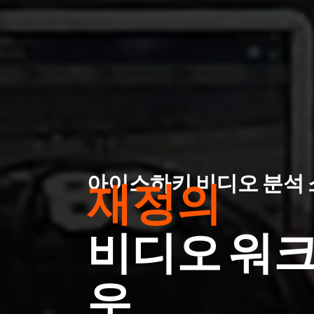
아이스하키 비디오 분석
재정의
비디오 워
우