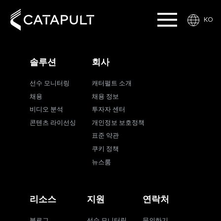
KO
솔루션
회사
선수 모니터링
캐터펄트 소개
채용
채용 정보
비디오 분석
투자자 센터
콘텐츠 라이선싱
개인정보 보호정책
표준 약관
쿠키 정책
뉴스룸
리소스
지원
연락처
블로그
선수 모니터링
문의하기