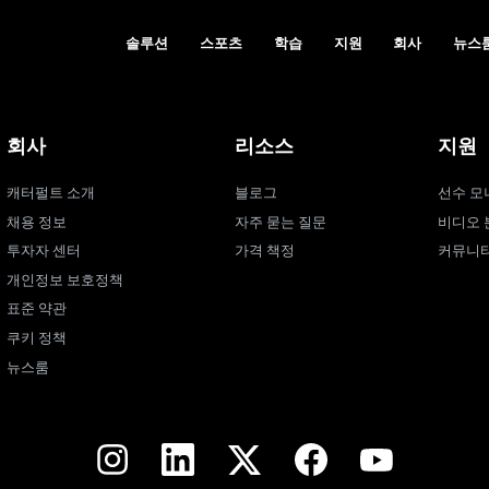
솔루션
스포츠
학습
지원
회사
뉴스
회사
리소스
지원
캐터펄트 소개
블로그
선수 모
채용 정보
자주 묻는 질문
비디오 
투자자 센터
가격 책정
커뮤니
개인정보 보호정책
표준 약관
쿠키 정책
뉴스룸