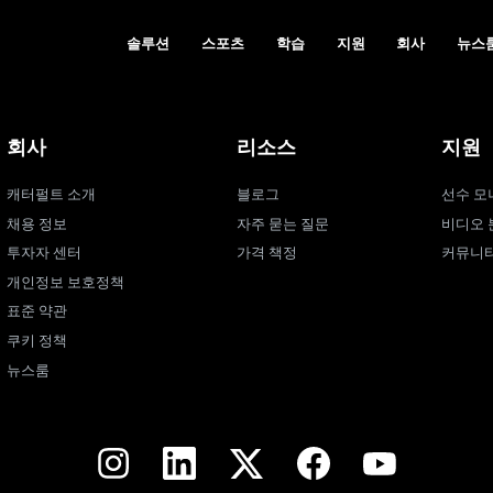
솔루션
스포츠
학습
지원
회사
뉴스
회사
리소스
지원
캐터펄트 소개
블로그
선수 모
채용 정보
자주 묻는 질문
비디오 
투자자 센터
가격 책정
커뮤니
개인정보 보호정책
표준 약관
쿠키 정책
뉴스룸