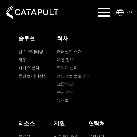
KO
솔루션
회사
선수 모니터링
캐터펄트 소개
채용
채용 정보
비디오 분석
투자자 센터
콘텐츠 라이선싱
개인정보 보호정책
표준 약관
쿠키 정책
뉴스룸
리소스
지원
연락처
블로그
선수 모니터링
문의하기