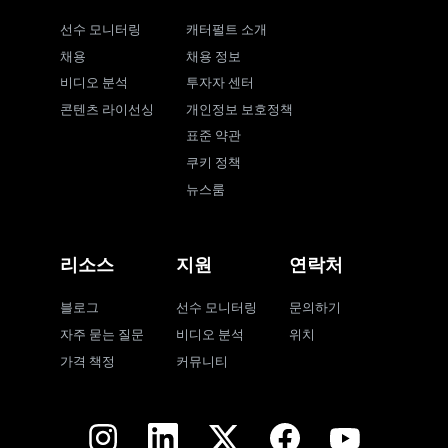
선수 모니터링
캐터펄트 소개
채용
채용 정보
비디오 분석
투자자 센터
콘텐츠 라이선싱
개인정보 보호정책
표준 약관
쿠키 정책
뉴스룸
리소스
지원
연락처
블로그
선수 모니터링
문의하기
자주 묻는 질문
비디오 분석
위치
가격 책정
커뮤니티