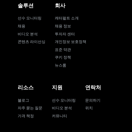
솔루션
회사
선수 모니터링
캐터펄트 소개
채용
채용 정보
비디오 분석
투자자 센터
콘텐츠 라이선싱
개인정보 보호정책
표준 약관
쿠키 정책
뉴스룸
리소스
지원
연락처
블로그
선수 모니터링
문의하기
자주 묻는 질문
비디오 분석
위치
가격 책정
커뮤니티