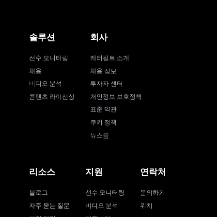
솔루션
회사
선수 모니터링
캐터펄트 소개
채용
채용 정보
비디오 분석
투자자 센터
콘텐츠 라이선싱
개인정보 보호정책
표준 약관
쿠키 정책
뉴스룸
리소스
지원
연락처
블로그
선수 모니터링
문의하기
자주 묻는 질문
비디오 분석
위치