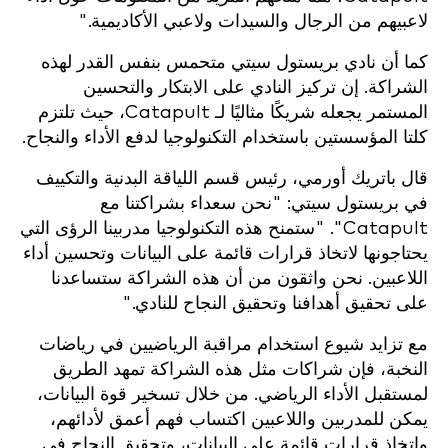
لاعبيهم من الرجال والسيدات ولاعبي الأكاديمية."
كما أن نادي بريستول سيتي متحمس بنفس القدر لهذه
الشراكة. إن تركيز النادي على الابتكار والتحسين
المستمر يجعله شريكًا مثاليًا لـ Catapult، حيث تلتزم
كلتا المؤسستين باستخدام التكنولوجيا لدفع الأداء والنجاح.
قال باتريك أورمي، رئيس قسم اللياقة البدنية والتكييف
في بريستول سيتي: "نحن سعداء بشراكتنا مع
Catapult". "ستمنح هذه التكنولوجيا مدربينا الرؤى التي
يحتاجونها لاتخاذ قرارات قائمة على البيانات وتحسين أداء
اللاعبين. نحن واثقون من أن هذه الشراكة ستساعدنا
على تحقيق أهدافنا وتحقيق النجاح للنادي."
مع تزايد شيوع استخدام مراقبة الرياضيين في رياضات
النخبة، فإن شراكات مثل هذه الشراكة تمهد الطريق
لمستقبل الأداء الرياضي. من خلال تسخير قوة البيانات،
يمكن للمدربين واللاعبين اكتساب فهم أعمق لأدائهم،
واتخاذ قرارات قائمة على البيانات، وتحقيق النجاح في