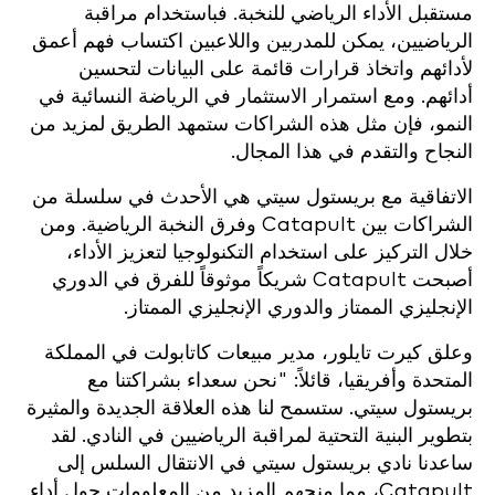
مستقبل الأداء الرياضي للنخبة. فباستخدام مراقبة
الرياضيين، يمكن للمدربين واللاعبين اكتساب فهم أعمق
لأدائهم واتخاذ قرارات قائمة على البيانات لتحسين
أدائهم. ومع استمرار الاستثمار في الرياضة النسائية في
النمو، فإن مثل هذه الشراكات ستمهد الطريق لمزيد من
النجاح والتقدم في هذا المجال.
الاتفاقية مع بريستول سيتي هي الأحدث في سلسلة من
الشراكات بين Catapult وفرق النخبة الرياضية. ومن
خلال التركيز على استخدام التكنولوجيا لتعزيز الأداء،
أصبحت Catapult شريكاً موثوقاً للفرق في الدوري
الإنجليزي الممتاز والدوري الإنجليزي الممتاز.
وعلق كيرت تايلور، مدير مبيعات كاتابولت في المملكة
المتحدة وأفريقيا، قائلاً: "نحن سعداء بشراكتنا مع
بريستول سيتي. ستسمح لنا هذه العلاقة الجديدة والمثيرة
بتطوير البنية التحتية لمراقبة الرياضيين في النادي. لقد
ساعدنا نادي بريستول سيتي في الانتقال السلس إلى
Catapult، مما منحهم المزيد من المعلومات حول أداء