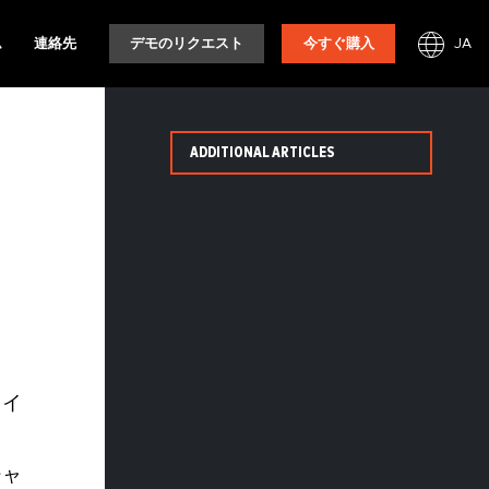
JA
ム
連絡先
デモのリクエスト
今すぐ購入
ADDITIONAL ARTICLES
ニ
とイ
シャ