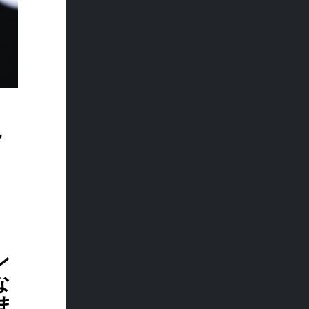
こ
ン
な
ま