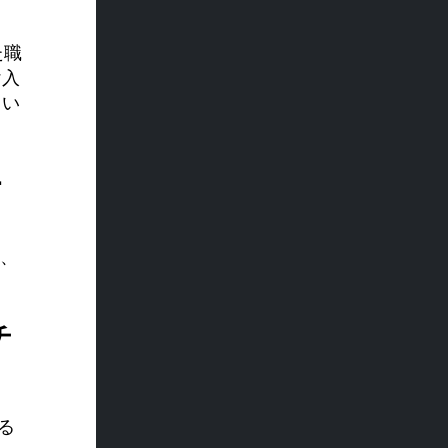
た職
け入
てい
ニ
て、
チ
る