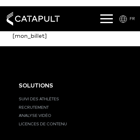
MON BILLET
FR
[mon_billet]
SOLUTIONS
SUIVI DES ATHLÈTES
RECRUTEMENT
ANALYSE VIDÉO
LICENCES DE CONTENU