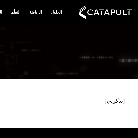
الحلول
الرياضة
التعلّم
ال
[تذكرتي]