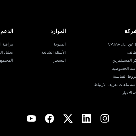
شركة
الموارد
الدعم
ن CATAPULT
المدونة
مراقبة ا
ظائف
الأسئلة الشائعة
تحليل الف
ز المستثمرين
التسعير
المجتمع
سة الخصوصية
روط القياسية
سة ملفات تعريف الارتباط
 الأخبار